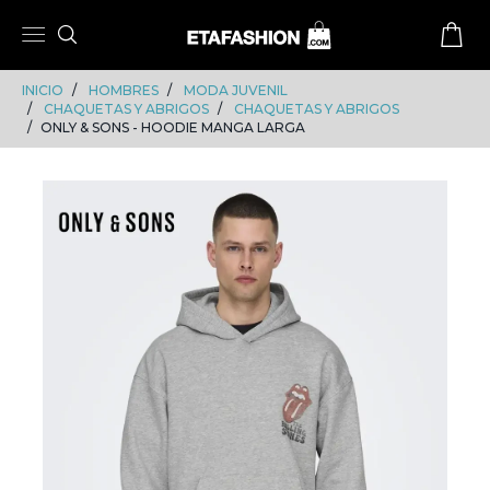
Skip
Skip
to
to
content
navigation
INICIO
HOMBRES
MODA JUVENIL
CHAQUETAS Y ABRIGOS
CHAQUETAS Y ABRIGOS
ONLY & SONS - HOODIE MANGA LARGA