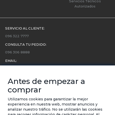
Servicios Técnicos
Autorizados
SERVICIO AL CLIENTE:
096 322 7777
CONSULTA TU PEDIDO:
096 306 8888
EMAIL:
servicio.cliente@etafashion.com
NEWSLETTER:
Antes de empezar a
Conoce toda la información sobre últimas colecciones,
comprar
eventos y ofertas.
Subscríbete a nuestro newsletter
Utilizamos cookies para garantizar la mejor
experiencia en nuestra web, mostrar anuncios y
SUSCRIBIRSE
analizar nuestro tráfico. No se utilizarán las cookies
para recoger información de carácter personal. Al