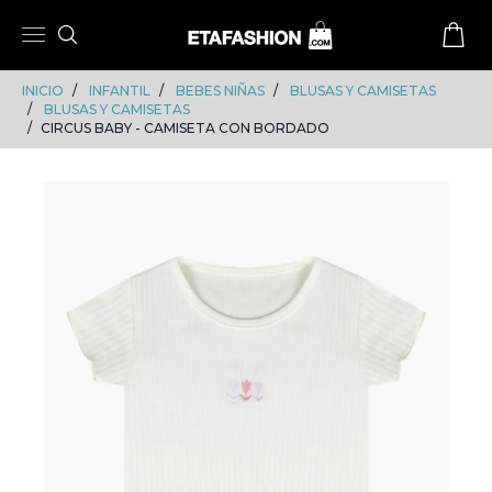
Skip
Skip
to
to
content
navigation
INICIO
INFANTIL
BEBES NIÑAS
BLUSAS Y CAMISETAS
BLUSAS Y CAMISETAS
CIRCUS BABY - CAMISETA CON BORDADO