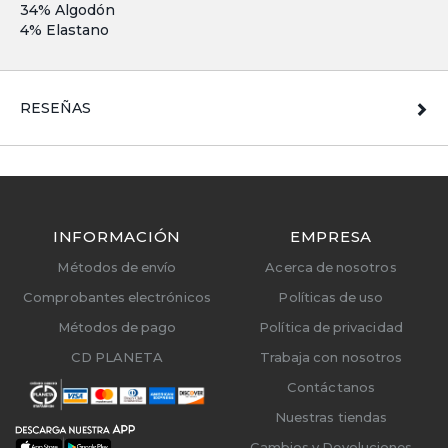
34% Algodón
4% Elastano
RESEÑAS
INFORMACIÓN
EMPRESA
Métodos de envío
Acerca de nosotros
Comprobantes electrónicos
Políticas de uso
Métodos de pago
Política de privacidad
CD PLANETA
Trabaja con nosotros
Contáctanos
Nuestras tiendas
Cambios y Devoluciones