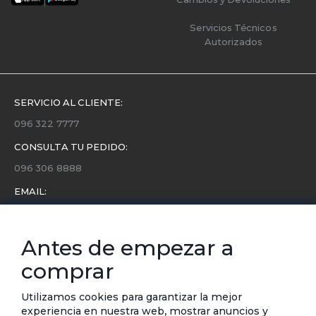
Servicios Técnicos
Autorizados
SERVICIO AL CLIENTE:
096 322 7777
CONSULTA TU PEDIDO:
096 306 8888
EMAIL:
servicio.cliente@etafashion.com
NEWSLETTER:
Antes de empezar a
Conoce toda la información sobre últimas colecciones,
comprar
eventos y ofertas.
Subscríbete a nuestro newsletter
Utilizamos cookies para garantizar la mejor
experiencia en nuestra web, mostrar anuncios y