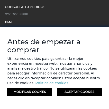
CONSULTA TU PEDIDO:
096 306 8888
EMAIL:
servicio.cliente@etafashion.com
NEWSLETTER:
Antes de empezar a
Conoce toda la información sobre últimas colecciones,
comprar
eventos y ofertas.
Subscríbete a nuestro newsletter
Utilizamos cookies para garantizar la mejor
experiencia en nuestra web, mostrar anuncios y
SUSCRIBIRSE
analizar nuestro tráfico. No se utilizarán las cookies
para recoger información de carácter personal. Al
hacer clic en "Aceptar cookies" usted acepta nuestro
uso de cookies.
Política de cookies
MODIFICAR COOKIES
ACEPTAR COOKIES
© ETAFASHION 2023. Todos los derechos reservados.