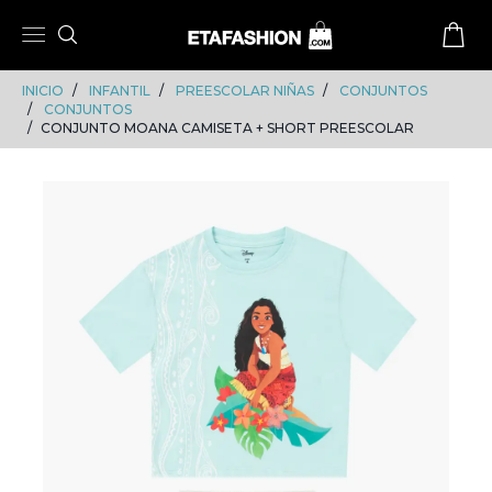
Skip
Skip
to
to
content
navigation
INICIO
INFANTIL
PREESCOLAR NIÑAS
CONJUNTOS
CONJUNTOS
CONJUNTO MOANA CAMISETA + SHORT PREESCOLAR