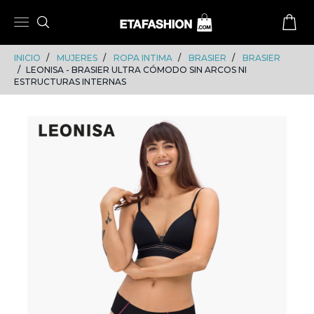
Skip
Skip
to
to
content
navigation
INICIO
MUJERES
ROPA INTIMA
BRASIER
BRASIER
LEONISA - BRASIER ULTRA CÓMODO SIN ARCOS NI
ESTRUCTURAS INTERNAS