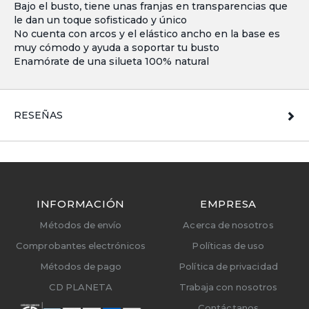
Bajo el busto, tiene unas franjas en transparencias que
le dan un toque sofisticado y único
No cuenta con arcos y el elástico ancho en la base es
muy cómodo y ayuda a soportar tu busto
Enamórate de una silueta 100% natural
RESEÑAS
INFORMACIÓN
EMPRESA
Métodos de envío
Acerca de nosotros
Comprobantes electrónicos
Políticas de uso
Métodos de pago
Política de privacidad
CD PLANETA
Trabaja con nosotros
Contáctanos