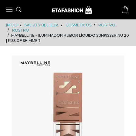
Skip
Skip
to
to
content
navigation
INICIO
SALUD Y BELLEZA
COSMÉTICOS
ROSTRO
ROSTRO
MAYBELLINE – ILUMINADOR RUBOR LÍQUIDO SUNKISSER NU 20
| KISS OF SHIMMER