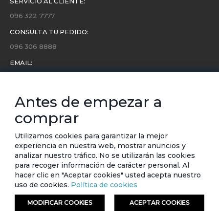
SERVICIO AL CLIENTE:
096 322 7777
CONSULTA TU PEDIDO:
096 306 8888
EMAIL:
servicio.cliente@etafashion.com
NEWSLETTER:
Antes de empezar a
Conoce toda la información sobre últimas colecciones,
comprar
eventos y ofertas.
Subscríbete a nuestro newsletter
Utilizamos cookies para garantizar la mejor
experiencia en nuestra web, mostrar anuncios y
SUSCRIBIRSE
analizar nuestro tráfico. No se utilizarán las cookies
para recoger información de carácter personal. Al
hacer clic en "Aceptar cookies" usted acepta nuestro
uso de cookies.
Política de cookies
MODIFICAR COOKIES
ACEPTAR COOKIES
© ETAFASHION 2023. Todos los derechos reservados.