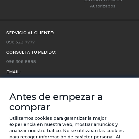
Autorizados
SERVICIO AL CLIENTE:
096 322 7777
CONSULTA TU PEDIDO:
096 306 8888
EMAIL:
servicio.cliente@etafashion.com
NEWSLETTER:
Antes de empezar a
Conoce toda la información sobre últimas colecciones,
comprar
eventos y ofertas.
Subscríbete a nuestro newsletter
Utilizamos cookies para garantizar la mejor
experiencia en nuestra web, mostrar anuncios y
SUSCRIBIRSE
analizar nuestro tráfico. No se utilizarán las cookies
para recoger información de carácter personal. Al