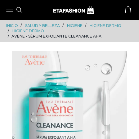
Skip
Skip
to
to
content
navigation
INICIO
SALUD Y BELLEZA
HIGIENE
HIGIENE DERMO
HIGIENE DERMO
AVÈNE - SÉRUM EXFOLIANTE CLEANANCE AHA