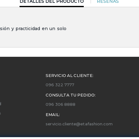
CURRENT
DETALLES DEL PRODUCTO
RESEÑAS
TAB:
sión y practicidad en un solo
SERVICIO AL CLIENTE:
096 322 7777
CONSULTA TU PEDIDO:
d
096 306 8888
s
EMAIL:
servicio.cliente@etafashion.com