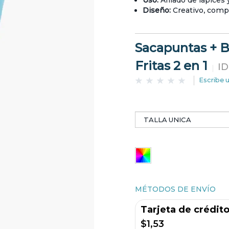
Uso:
Afilado de lápices 
Diseño:
Creativo, compac
Sacapuntas + B
Fritas 2 en 1
ID
Escribe 
MÉTODOS DE ENVÍO
Tarjeta de crédit
$1,53