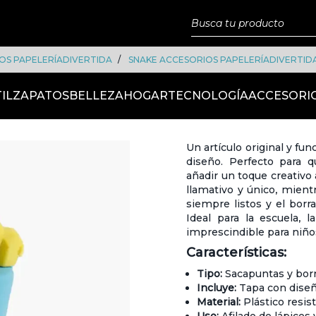
OS PAPELERÍADIVERTIDA
SNAKE ACCESORIOS PAPELERÍADIVERTID
IL
ZAPATOS
BELLEZA
HOGAR
TECNOLOGÍA
ACCESORI
Un artículo original y fu
diseño. Perfecto para 
añadir un toque creativo 
llamativo y único, mien
siempre listos y el borra
Ideal para la escuela, 
imprescindible para niños
Características:
Tipo:
Sacapuntas y borr
Incluye:
Tapa con diseño
Material:
Plástico resis