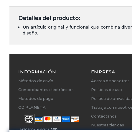
Detalles del producto:
Un artículo original y funcional que combina diver
diseño.
INFORMACIÓN
EMPRESA
Métodos de envío
Acerca de nosotros
Comprobantes electrónicos
Políticas de uso
Métodos de pago
Política de privacida
CD PLANETA
Trabaja con nosotro
Contáctanos
Nuestras tiendas