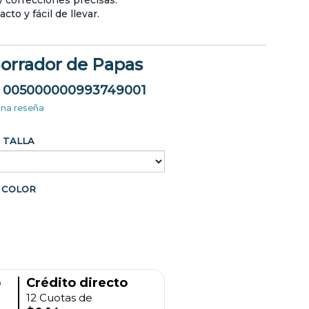
y correcciones precisas.
to y fácil de llevar.
orrador de Papas
005000000993749001
una reseña
TALLA
COLOR
o
Crédito directo
12 Cuotas de