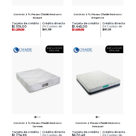
Colchón 2 ½ Plazas
Chaide
Restonic
Colchón 2 ½ Plazas
Chaide
Restonic
Escape
Elegance
Tarjeta de crédito
Crédito directo
Tarjeta de crédito
Crédito directo
24 Cuotas de
24 Cuotas de
$1.105,00
$1.445,00
$1.299,99
$61,98
$1.699,99
$81,05
EXCLUSIVO
EXCLUSIVO
ONLINE
ONLINE
Colchón 2 ½ Plazas
Chaide
Restonic
Colchón 2 Plazas
Chaide
Restonic
Caressa
Seaqual
Tarjeta de crédito
Crédito directo
Tarjeta de crédito
Crédito directo
24 Cuotas de
24 Cuotas de
$1.274,99
$620,49