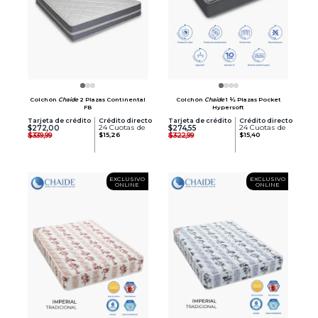
Colchón
Chaide
2 Plazas Continental
Colchón
Chaide
1 ½ Plazas Pocket
FB
Hypersoft
Tarjeta de crédito
Crédito directo
Tarjeta de crédito
Crédito directo
24 Cuotas de
24 Cuotas de
$272,00
$274,55
$339,99
$15,26
$322,99
$15,40
EXCLUSIVO
EXCLUSIVO
ONLINE
ONLINE