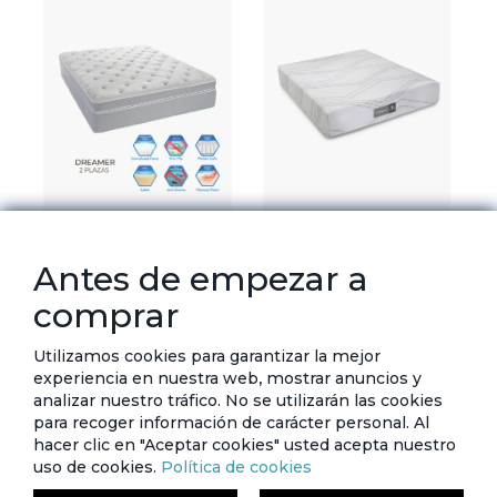
Colchón 2 Plazas
Chaide
Restonic
Colchón 2 Plazas
Chaide
Restonic
Dreamer
Caressa
Antes de empezar a
Tarjeta de crédito
Crédito directo
Tarjeta de crédito
Crédito directo
24 Cuotas de
24 Cuotas de
$1.274,99
$977,50
comprar
$1.499,99
$71,51
$1.149,99
$54,83
Utilizamos cookies para garantizar la mejor
EXCLUSIVO
experiencia en nuestra web, mostrar anuncios y
ONLINE
analizar nuestro tráfico. No se utilizarán las cookies
para recoger información de carácter personal. Al
hacer clic en "Aceptar cookies" usted acepta nuestro
uso de cookies.
Política de cookies