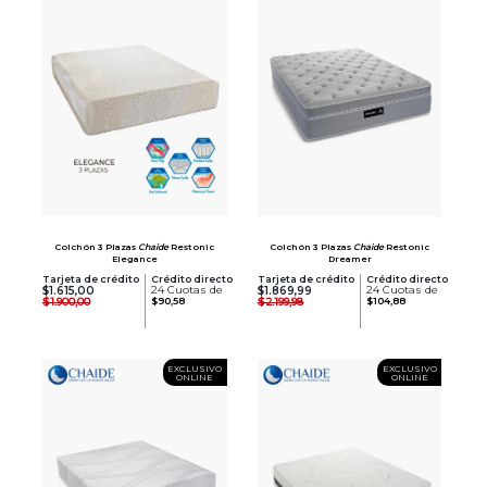
Colchón 3 Plazas
Chaide
Restonic
Colchón 3 Plazas
Chaide
Restonic
Elegance
Dreamer
Tarjeta de crédito
Crédito directo
Tarjeta de crédito
Crédito directo
24 Cuotas de
24 Cuotas de
$1.615,00
$1.869,99
$1.900,00
$90,58
$2.199,98
$104,88
EXCLUSIVO
EXCLUSIVO
ONLINE
ONLINE