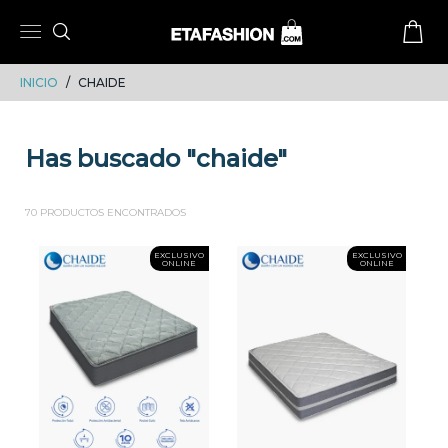
Skip
Skip
to
to
content
navigation
INICIO
CHAIDE
Has buscado "chaide"
70 PRODUCTOS ENCONTRADOS
EXCLUSIVO
EXCLUSIVO
ONLINE
ONLINE