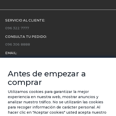
SERVICIO AL CLIENTE:
096 322 7777
CONSULTA TU PEDIDO:
096 306 8888
EMAIL:
servicio.cliente@etafashion.com
NEWSLETTER:
Antes de empezar a
Conoce toda la información sobre últimas colecciones,
comprar
eventos y ofertas.
Subscríbete a nuestro newsletter
Utilizamos cookies para garantizar la mejor
experiencia en nuestra web, mostrar anuncios y
analizar nuestro tráfico. No se utilizarán las cookies
SUSCRIBIRSE
para recoger información de carácter personal. Al
hacer clic en "Aceptar cookies" usted acepta nuestro