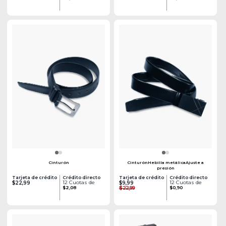
Cinturón
CinturónHebilla metálicaAjuste a
presión
Tarjeta de crédito
Crédito directo
Tarjeta de crédito
Crédito directo
12 Cuotas de
12 Cuotas de
$22,99
$9,99
$2,08
$22,99
$0,90