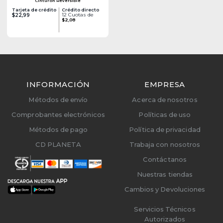
Cinturón Reversible
Tarjeta de crédito
Crédito directo
12 Cuotas de
$22,99
$2,08
INFORMACIÓN
EMPRESA
Métodos de envío
Acerca de nosotros
Comprobantes electrónicos
Políticas de uso
Métodos de pago
Política de privacidad
CD PLANETA
Trabaja con nosotros
Contáctanos
Nuestras tiendas
Cambios y Devoluciones
Servicios Técnicos
Autorizados