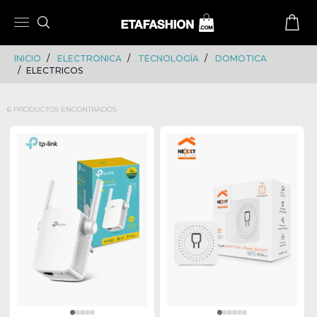
Skip
Skip
to
to
content
navigation
INICIO
ELECTRONICA
TECNOLOGÍA
DOMOTICA
ELECTRICOS
6 PRODUCTOS ENCONTRADOS