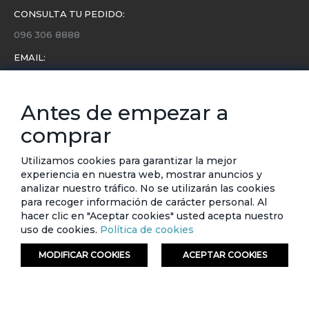
CONSULTA TU PEDIDO:
096 306 8888
EMAIL:
servicio.cliente@etafashion.com
NEWSLETTER:
Antes de empezar a
Conoce toda la información sobre últimas colecciones,
comprar
eventos y ofertas.
Subscríbete a nuestro newsletter
Utilizamos cookies para garantizar la mejor
experiencia en nuestra web, mostrar anuncios y
analizar nuestro tráfico. No se utilizarán las cookies
SUSCRIBIRSE
para recoger información de carácter personal. Al
hacer clic en "Aceptar cookies" usted acepta nuestro
uso de cookies.
Política de cookies
MODIFICAR COOKIES
ACEPTAR COOKIES
ORDENAR
FILTRAR
© ETAFASHION 2023. Todos los derechos reservados.