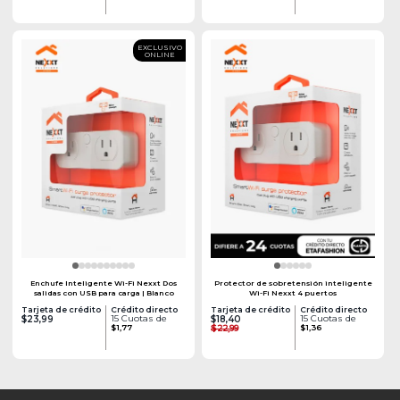
EXCLUSIVO
ONLINE
Enchufe Inteligente Wi-Fi Nexxt Dos
Protector de sobretensión inteligente
salidas con USB para carga | Blanco
Wi-Fi Nexxt 4 puertos
Tarjeta de crédito
Crédito directo
Tarjeta de crédito
Crédito directo
15 Cuotas de
15 Cuotas de
$23,99
$18,40
$1,77
$22,99
$1,36