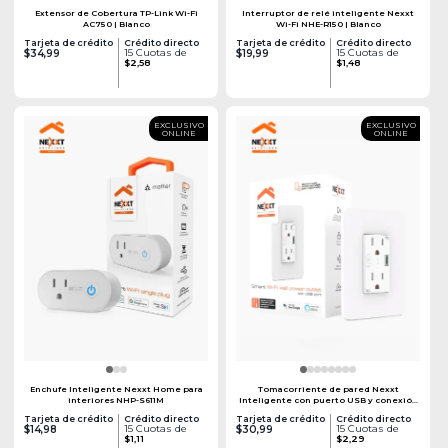
Extensor de Cobertura TP-Link Wi-Fi
Interruptor de relé inteligente Nexxt
AC750 | Blanco
Wi-Fi NHE-R150 | Blanco
Tarjeta de crédito
Crédito directo
Tarjeta de crédito
Crédito directo
15 Cuotas de
15 Cuotas de
$34,99
$19,99
$2,58
$1,48
EXCLUSIVO
EXCLUSIVO
ONLINE
ONLINE
Enchufe Inteligente Nexxt Home para
Tomacorriente de pared Nexxt
interiores NHP-S611M
Inteligente con puerto USB y conexión
Wi-Fi
Tarjeta de crédito
Crédito directo
Tarjeta de crédito
Crédito directo
15 Cuotas de
15 Cuotas de
$14,98
$30,99
$1,11
$2,29