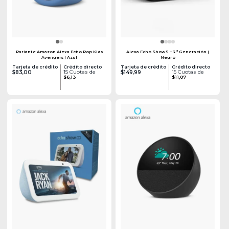
Parlante Amazon Alexa Echo Pop Kids
Alexa Echo Show 5 – 3.ª Generación |
Avengers | Azul
Negro
Tarjeta de crédito
Crédito directo
Tarjeta de crédito
Crédito directo
15 Cuotas de
15 Cuotas de
$83,00
$149,99
$6,13
$11,07