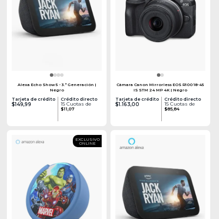
Alexa Echo Show 5 - 3.ª Generación |
Cámara Canon Mirrorless EOS R100 18-45
Negro
IS STM 24 MP 4K | Negro
Tarjeta de crédito
Crédito directo
Tarjeta de crédito
Crédito directo
15 Cuotas de
15 Cuotas de
$149,99
$1.163,00
$11,07
$85,84
EXCLUSIVO
ONLINE