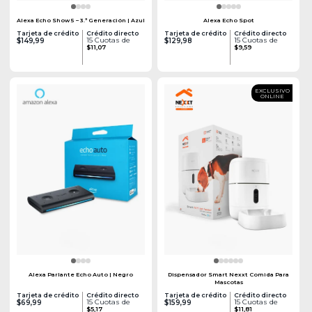
Alexa Echo Show 5 – 3.ª Generación | Azul
Alexa Echo Spot
Tarjeta de crédito
Crédito directo
Tarjeta de crédito
Crédito directo
15 Cuotas de
15 Cuotas de
$149,99
$129,98
$11,07
$9,59
EXCLUSIVO
ONLINE
Alexa Parlante Echo Auto | Negro
Dispensador Smart Nexxt Comida Para
Mascotas
Tarjeta de crédito
Crédito directo
Tarjeta de crédito
Crédito directo
15 Cuotas de
15 Cuotas de
$69,99
$159,99
$5,17
$11,81