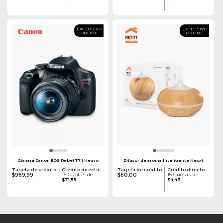
EXCLUSIVO
EXCLUSIVO
ONLINE
ONLINE
Cámara Canon EOS Rebel T7 | Negro
Difusor de aroma Inteligente Nexxt
Tarjeta de crédito
Crédito directo
Tarjeta de crédito
Crédito directo
15 Cuotas de
15 Cuotas de
$969,99
$60,00
$71,59
$4,43