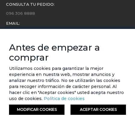
CONSULTA TU PEDIDO:
096 306 8888
EMAIL:
servicio.cliente@etafashion.com
NEWSLETTER:
Antes de empezar a
Conoce toda la información sobre últimas colecciones,
comprar
eventos y ofertas.
Subscríbete a nuestro newsletter
Utilizamos cookies para garantizar la mejor
experiencia en nuestra web, mostrar anuncios y
analizar nuestro tráfico. No se utilizarán las cookies
SUSCRIBIRSE
para recoger información de carácter personal. Al
hacer clic en "Aceptar cookies" usted acepta nuestro
uso de cookies.
Política de cookies
MODIFICAR COOKIES
ACEPTAR COOKIES
ORDENAR
FILTRAR
© ETAFASHION 2023. Todos los derechos reservados.