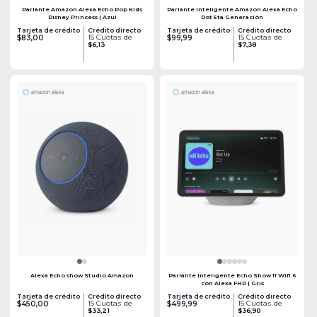
Parlante Amazon Alexa Echo Pop Kids
Parlante Inteligente Amazon Alexa Echo
Disney Princess | Azul
Dot 5ta Generación
Tarjeta de crédito
Crédito directo
Tarjeta de crédito
Crédito directo
15 Cuotas de
15 Cuotas de
$83,00
$99,99
$6,13
$7,38
Alexa Echo show Studio Amazon
Parlante Inteligente Echo Show 11 Wifi 6
con Alexa FHD | Gris
Tarjeta de crédito
Crédito directo
Tarjeta de crédito
Crédito directo
15 Cuotas de
15 Cuotas de
$450,00
$499,99
$33,21
$36,90