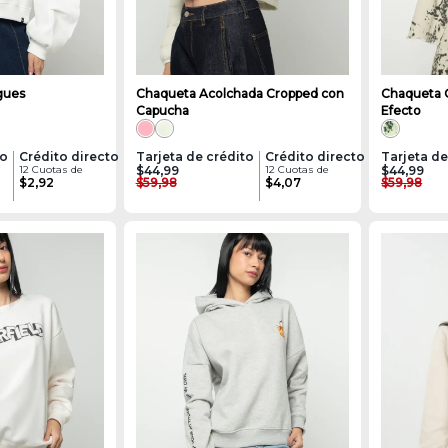
gues
Chaqueta Acolchada Cropped con
Chaqueta 
Capucha
Efecto
to
Crédito directo
Tarjeta de crédito
Crédito directo
Tarjeta de
12 Cuotas de
$44,99
12 Cuotas de
$44,99
$2,92
$59,98
$4,07
$59,98