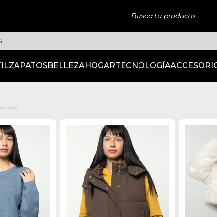
S
IL
ZAPATOS
BELLEZA
HOGAR
TECNOLOGÍA
ACCESORI
TRADOS