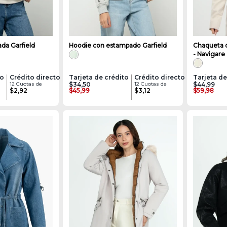
da Garfield
Hoodie con estampado Garfield
Chaqueta c
- Navigare
to
Crédito directo
Tarjeta de crédito
Crédito directo
Tarjeta de
12 Cuotas de
$34,50
12 Cuotas de
$44,99
$2,92
$45,99
$3,12
$59,98