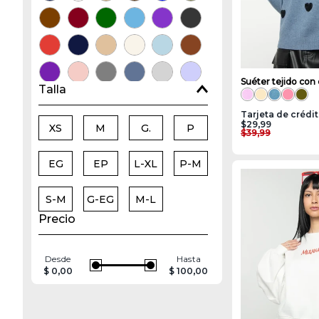
Suéter tejido con
Talla
Tarjeta de crédi
$29,99
XS
M
G.
P
$39,99
EG
EP
L-XL
P-M
S-M
G-EG
M-L
Precio
Desde
Hasta
$ 0,00
$ 100,00