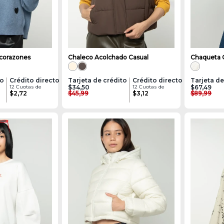
 corazones
Chaleco Acolchado Casual
Chaqueta 
to
Crédito directo
Tarjeta de crédito
Crédito directo
Tarjeta de
12 Cuotas de
$34,50
12 Cuotas de
$67,49
$2,72
$45,99
$3,12
$89,99