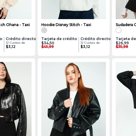
tch Ohana - Taxi
Hoodie Disney Stitch - Taxi
Sudadera C
to
Crédito directo
Tarjeta de crédito
Crédito directo
Tarjeta de
12 Cuotas de
$34,50
12 Cuotas de
$26,99
$3,12
$45,99
$3,12
$35,98