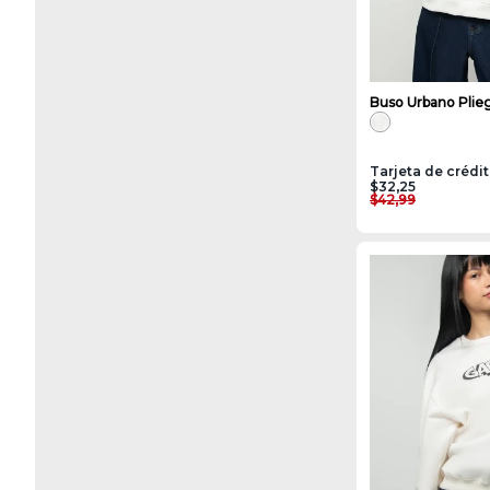
Buso Urbano Plie
Tarjeta de crédi
$32,25
$42,99