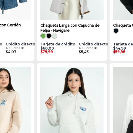
con Cordón
Chaqueta Larga con Capucha de
Chaqueta C
Felpa - Navigare
to
Crédito directo
Tarjeta de crédito
Crédito directo
Tarjeta de
12 Cuotas de
$60,00
12 Cuotas de
$44,99
$4,07
$79,99
$5,43
$59,98