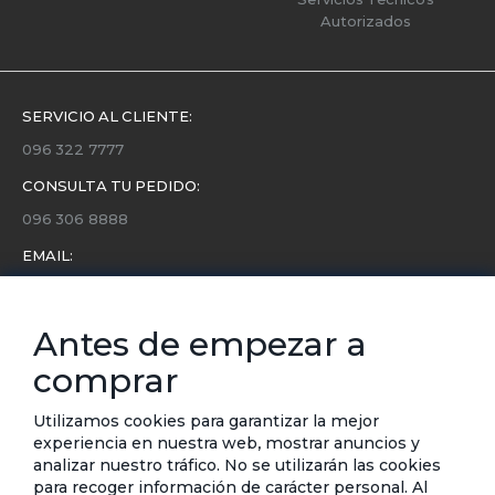
Autorizados
SERVICIO AL CLIENTE:
096 322 7777
CONSULTA TU PEDIDO:
096 306 8888
EMAIL:
servicio.cliente@etafashion.com
NEWSLETTER:
Antes de empezar a
Conoce toda la información sobre últimas colecciones,
comprar
eventos y ofertas.
Subscríbete a nuestro newsletter
Utilizamos cookies para garantizar la mejor
experiencia en nuestra web, mostrar anuncios y
SUSCRIBIRSE
analizar nuestro tráfico. No se utilizarán las cookies
para recoger información de carácter personal. Al