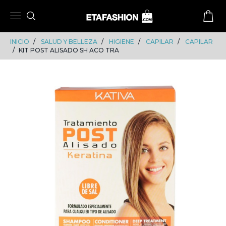
Skip
Skip
to
to
content
navigation
INICIO
SALUD Y BELLEZA
HIGIENE
CAPILAR
CAPILAR
KIT POST ALISADO SH ACO TRA