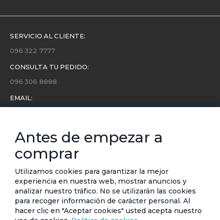
SERVICIO AL CLIENTE:
096 322 7777
CONSULTA TU PEDIDO:
096 306 8888
EMAIL:
servicio.cliente@etafashion.com
NEWSLETTER:
Antes de empezar a
Conoce toda la información sobre últimas colecciones,
comprar
eventos y ofertas.
Subscríbete a nuestro newsletter
Utilizamos cookies para garantizar la mejor
experiencia en nuestra web, mostrar anuncios y
analizar nuestro tráfico. No se utilizarán las cookies
SUSCRIBIRSE
para recoger información de carácter personal. Al
hacer clic en "Aceptar cookies" usted acepta nuestro