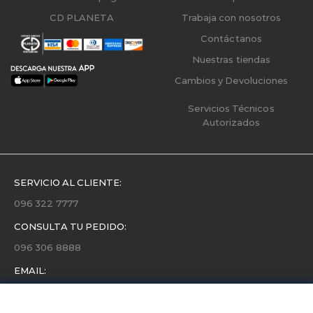
CD PLANETA
Trabaja con nosotros
Contáctanos
Nuestras tiendas
Cambios y Devoluciones
Servicios Técnicos
Autorizados
SERVICIO AL CLIENTE:
096 322 7777
CONSULTA TU PEDIDO:
096 306 8888
EMAIL:
servicio.cliente@etafashion.com