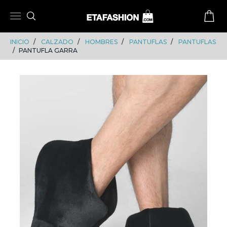
Skip
Skip
to
to
content
navigation
INICIO
CALZADO
HOMBRES
PANTUFLAS
PANTUFLAS
PANTUFLA GARRA