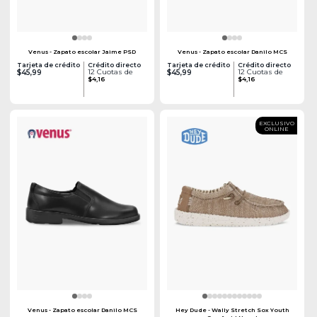
Venus - Zapato escolar Jaime PSD
Venus - Zapato escolar Danilo MCS
Tarjeta de crédito
Crédito directo
Tarjeta de crédito
Crédito directo
12 Cuotas de
12 Cuotas de
$45,99
$45,99
$4,16
$4,16
EXCLUSIVO
ONLINE
Venus - Zapato escolar Danilo MCS
Hey Dude - Wally Stretch Sox Youth