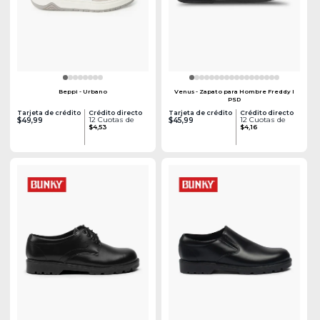
Beppi - Urbano
Venus - Zapato para Hombre Freddy I
PSD
Tarjeta de crédito
Crédito directo
Tarjeta de crédito
Crédito directo
12 Cuotas de
12 Cuotas de
$49,99
$45,99
$4,53
$4,16