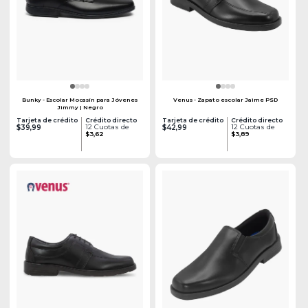
Bunky - Escolar Mocasín para Jóvenes
Venus - Zapato escolar Jaime PSD
Jimmy | Negro
Tarjeta de crédito
Crédito directo
Tarjeta de crédito
Crédito directo
12 Cuotas de
12 Cuotas de
$39,99
$42,99
$3,62
$3,89