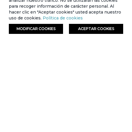
analizar nuestro tráfico. No se utilizarán las cookies
para recoger información de carácter personal. Al
hacer clic en "Aceptar cookies" usted acepta nuestro
uso de cookies.
Política de cookies
MODIFICAR COOKIES
ACEPTAR COOKIES
ORDENAR
FILTRAR
Venus - Zapato para Hombre Nicolas PSD
Venus - Mocasín para Hombre Carlos
MCS
Tarjeta de crédito
Crédito directo
Tarjeta de crédito
Crédito directo
12 Cuotas de
12 Cuotas de
$42,99
$42,99
$3,89
$3,89