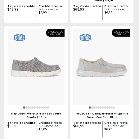
Comfort | Nogal
Tarjeta de crédito
Crédito directo
Tarjeta de crédito
Crédito directo
12 Cuotas de
12 Cuotas de
$42,99
$68,99
$3,89
$6,25
EXCLUSIVO
EXCLUSIVO
ONLINE
ONLINE
Hey Dude - Wally Stretch Sox Youth
Hey Dude - Wendy Iridescent Sparkle
Comfort | Gris
Casual Comfort | Plata
Tarjeta de crédito
Crédito directo
Tarjeta de crédito
Crédito directo
12 Cuotas de
12 Cuotas de
$68,99
$68,99
$6,25
$6,25