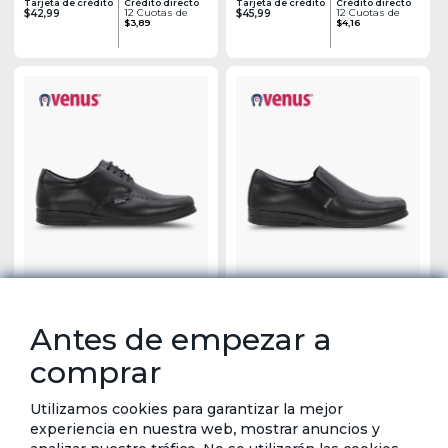
Tarjeta de crédito
Crédito directo
Tarjeta de crédito
Crédito directo
12 Cuotas de
12 Cuotas de
$42,99
$45,99
$3,89
$4,16
Antes de empezar a
Venus - Zapato para Hombre Freddy PSD
Venus - Mocasín para Hombre Armando
comprar
MCS
Tarjeta de crédito
Crédito directo
Tarjeta de crédito
Crédito directo
12 Cuotas de
12 Cuotas de
$42,99
$42,99
$3,89
$3,89
Utilizamos cookies para garantizar la mejor
experiencia en nuestra web, mostrar anuncios y