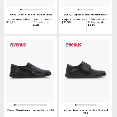
Bunky - Zapato Escolar Pasador Dakar
Bunky - Zapato Escolar Mocasín Dakar
Tarjeta de crédito
Crédito directo
Tarjeta de crédito
Crédito directo
12 Cuotas de
12 Cuotas de
$35,98
$35,98
$3,26
$3,26
Venus - Zapato para Hombre Mario MCS
Venus - Zapato para Hombre Nicolas I
PSD