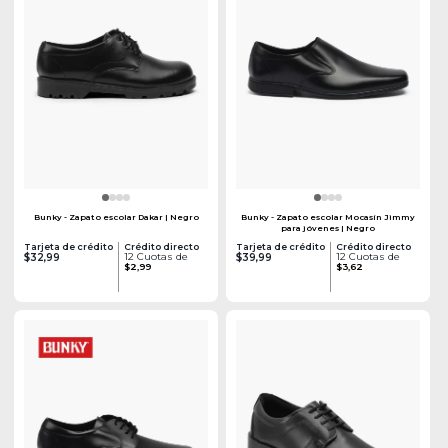
Bunky - Zapato escolar Dakar | Negro
Bunky - Zapato escolar Mocasín Jimmy
para jóvenes | Negro
Tarjeta de crédito
Crédito directo
Tarjeta de crédito
Crédito directo
12 Cuotas de
12 Cuotas de
$32,99
$39,99
$2,99
$3,62