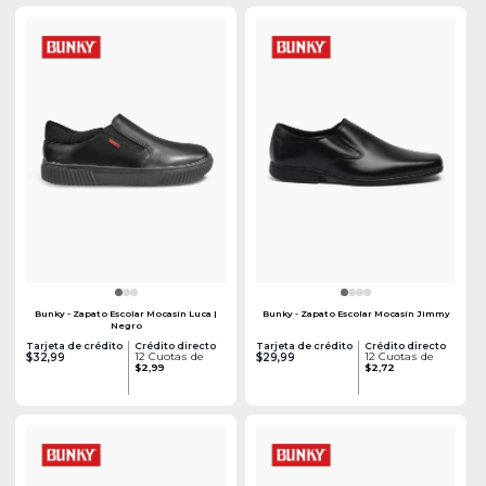
Bunky - Zapato Escolar Mocasín Luca |
Bunky - Zapato Escolar Mocasín Jimmy
Negro
Tarjeta de crédito
Crédito directo
Tarjeta de crédito
Crédito directo
12 Cuotas de
12 Cuotas de
$32,99
$29,99
$2,99
$2,72