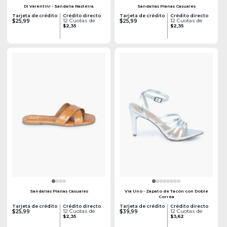
Di Valentini - Sandalia Rasteira
Sandalias Planas Casuales
Tarjeta de crédito
Crédito directo
Tarjeta de crédito
Crédito directo
12 Cuotas de
12 Cuotas de
$25,99
$25,99
$2,35
$2,35
Sandalias Planas Casuales
Via Uno - Zapato de Tacón con Doble
Correa
Tarjeta de crédito
Crédito directo
Tarjeta de crédito
Crédito directo
12 Cuotas de
12 Cuotas de
$25,99
$39,99
$2,35
$3,62