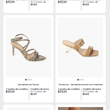
12 Cuotas de
12 Cuotas de
$39,99
$39,99
$3,62
$3,62
Sandalias de Tacón
Floramor - Sandalias Mules con Hebillas
Tarjeta de crédito
Crédito directo
Tarjeta de crédito
Crédito directo
12 Cuotas de
12 Cuotas de
$49,99
$39,99
$4,53
$3,62