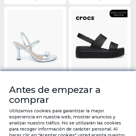
EXCLUSIVO
ONLINE
Antes de empezar a
Flor Amor - Sandalia de Tacón con Tiras
Crocs - Sandalias de plataforma Brooklyn
comprar
Finas
Woven Slide
Tarjeta de crédito
Crédito directo
Tarjeta de crédito
Crédito directo
12 Cuotas de
12 Cuotas de
$36,00
$83,00
$3,26
$7,51
Utilizamos cookies para garantizar la mejor
experiencia en nuestra web, mostrar anuncios y
analizar nuestro tráfico. No se utilizarán las cookies
EXCLUSIVO
EXCLUSIVO
para recoger información de carácter personal. Al
ONLINE
ONLINE
hacer clic en "Aceptar cookies" usted acepta nuestro