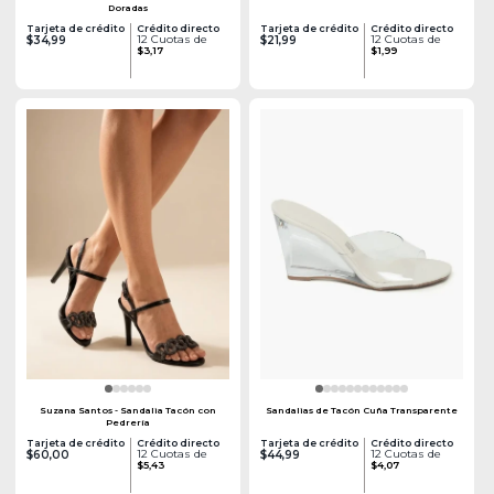
Doradas
Tarjeta de crédito
Crédito directo
Tarjeta de crédito
Crédito directo
12 Cuotas de
12 Cuotas de
$34,99
$21,99
$3,17
$1,99
Suzana Santos - Sandalia Tacón con
Sandalias de Tacón Cuña Transparente
Pedrería
Tarjeta de crédito
Crédito directo
Tarjeta de crédito
Crédito directo
12 Cuotas de
12 Cuotas de
$60,00
$44,99
$5,43
$4,07