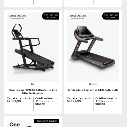
EXCLUSIVO
EXCLUSIVO
ONLINE
ONLINE
Caminadora CM1802 2.5Hp Active Life
Caminadora Domestica GTS6 Active Life
Ultra Inclinación
Tarjeta de crédito
Crédito directo
Tarjeta de crédito
Crédito directo
18 Cuotas de
18 Cuotas de
$2.184,99
$1.724,99
$136,93
$108,10