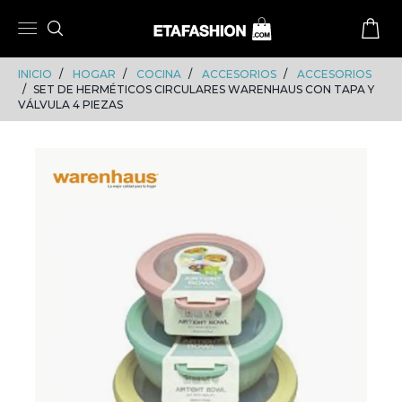
Skip
Skip
to
to
content
navigation
INICIO
HOGAR
COCINA
ACCESORIOS
ACCESORIOS
SET DE HERMÉTICOS CIRCULARES WARENHAUS CON TAPA Y
VÁLVULA 4 PIEZAS