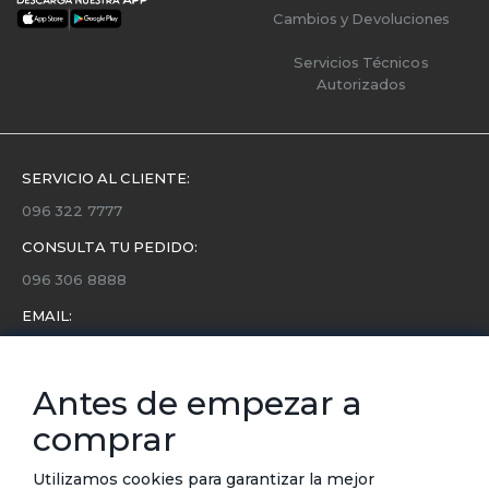
Cambios y Devoluciones
Servicios Técnicos
Autorizados
SERVICIO AL CLIENTE:
096 322 7777
CONSULTA TU PEDIDO:
096 306 8888
EMAIL:
servicio.cliente@etafashion.com
NEWSLETTER:
Antes de empezar a
Conoce toda la información sobre últimas colecciones,
comprar
eventos y ofertas.
Subscríbete a nuestro newsletter
Utilizamos cookies para garantizar la mejor