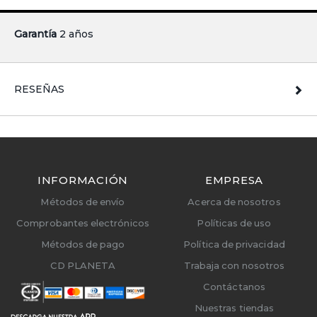
Garantía
2 años
RESEÑAS
INFORMACIÓN
EMPRESA
Métodos de envío
Acerca de nosotros
Comprobantes electrónicos
Políticas de uso
Métodos de pago
Política de privacidad
CD PLANETA
Trabaja con nosotros
Contáctanos
Nuestras tiendas