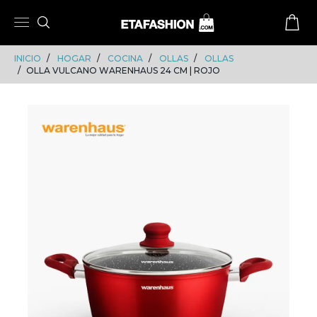
Skip
Skip
to
to
content
navigation
INICIO
HOGAR
COCINA
OLLAS
OLLAS
OLLA VULCANO WARENHAUS 24 CM | ROJO