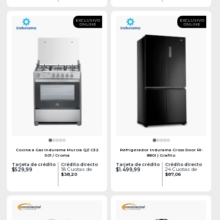
EXCLUSIVO
EXCLUSIVO
ONLINE
ONLINE
Cocina a Gas Indurama Murcia QZ C32
Refrigerador Indurama Cross Door RI-
S01 / Croma
880I | Grafito
Tarjeta de crédito
Crédito directo
Tarjeta de crédito
Crédito directo
18 Cuotas de
24 Cuotas de
$529,99
$1.499,99
$38,20
$87,06