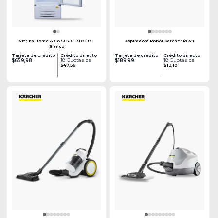
Vitrina Home & Co SC316 - 309 Lts |
Aspiradora Robot Karcher RCV 1
Blanco
Tarjeta de crédito
Crédito directo
Tarjeta de crédito
Crédito directo
18 Cuotas de
18 Cuotas de
$659,98
$189,99
$47,56
$13,10