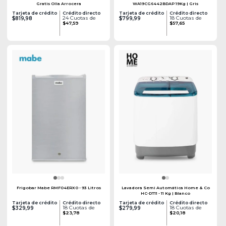
Gratis Olla Arrocera
WA19CG6442BDAP 19Kg | Gris
Tarjeta de crédito
Crédito directo
Tarjeta de crédito
Crédito directo
24 Cuotas de
18 Cuotas de
$819,98
$799,99
$47,59
$57,65
Frigobar Mabe RMF04ERX0 - 93 Litros
Lavadora Semi Automática Home & Co
HC-DT11 - 11 Kg | Blanco
Tarjeta de crédito
Crédito directo
Tarjeta de crédito
Crédito directo
18 Cuotas de
18 Cuotas de
$329,99
$279,99
$23,78
$20,18