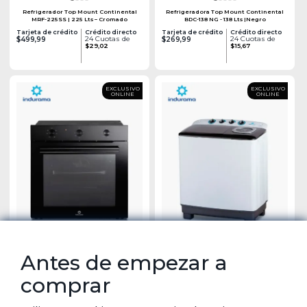
Refrigerador Top Mount Continental
Refrigeradora Top Mount Continental
MRF-225SS | 225 Lts – Cromado
BDC-138 NG - 138 Lts |Negro
Tarjeta de crédito
Crédito directo
Tarjeta de crédito
Crédito directo
24 Cuotas de
24 Cuotas de
$499,99
$269,99
$29,02
$15,67
EXCLUSIVO
EXCLUSIVO
ONLINE
ONLINE
Antes de empezar a
Horno Eléctrico Indurama HEI-75EN |
Lavadora Semiautomática Indurama LRI
comprar
Negro
- 13BLSA / Blanco
Tarjeta de crédito
Crédito directo
Tarjeta de crédito
Crédito directo
24 Cuotas de
18 Cuotas de
$520,00
$339,99
$25,36
$24,50