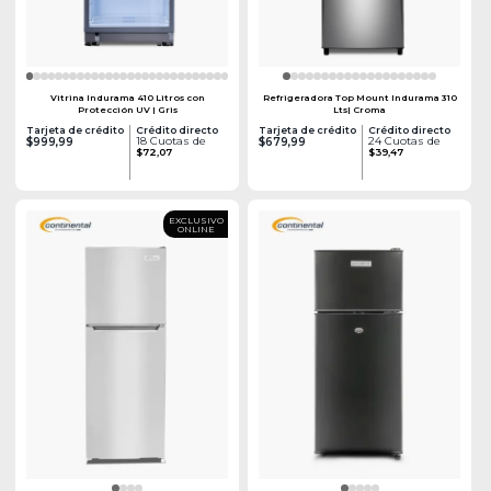
Vitrina Indurama 410 Litros con
Refrigeradora Top Mount Indurama 310
Protección UV | Gris
Lts| Croma
Tarjeta de crédito
Crédito directo
Tarjeta de crédito
Crédito directo
18 Cuotas de
24 Cuotas de
$999,99
$679,99
$72,07
$39,47
EXCLUSIVO
ONLINE