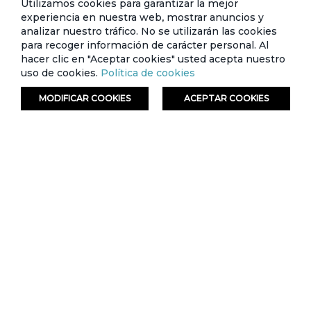
Utilizamos cookies para garantizar la mejor
experiencia en nuestra web, mostrar anuncios y
analizar nuestro tráfico. No se utilizarán las cookies
EXCLUSIVO
para recoger información de carácter personal. Al
ONLINE
hacer clic en "Aceptar cookies" usted acepta nuestro
uso de cookies.
Política de cookies
MODIFICAR COOKIES
ACEPTAR COOKIES
ORDENAR
FILTRAR
Refrigeradora Cross Door Indurama RI-
Calefón Continental Semi Industrial 28
870I CR - 619 Lts | Croma
Litros | Blanco
Tarjeta de crédito
Crédito directo
Tarjeta de crédito
Crédito directo
24 Cuotas de
18 Cuotas de
$1.499,99
$499,99
$87,06
$36,03