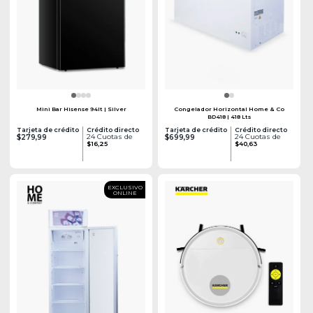
Mini Bar Hisense 94lt | Silver
Congelador Horizontal Home & Co
BD418 | 418 Lts
Tarjeta de crédito
Crédito directo
Tarjeta de crédito
Crédito directo
24 Cuotas de
24 Cuotas de
$279,99
$699,99
$16,25
$40,63
EXCLUSIVO
ONLINE