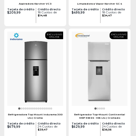
Aspiradora Karcher VC 3
Limpiadora a Vapor Karcher SC 4
Tarjeta de crédito
Crédito directo
Tarjeta de crédito
Crédito directo
18 Cuotas de
18 Cuotas de
$209,99
$499,99
$14,48
$34,47
EXCLUSIVO
EXCLUSIVO
ONLINE
ONLINE
Refrigeradora Top Mount Indurama 300
Refrigerador Top-Mount Continental
Lts | Croma
MRF-365SS - 365 Lts | Cromado
Tarjeta de crédito
Crédito directo
Tarjeta de crédito
Crédito directo
24 Cuotas de
24 Cuotas de
$679,99
$629,99
$39,47
$36,56