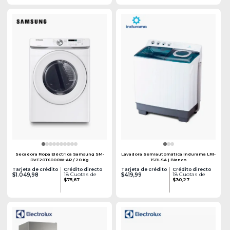
Secadora Ropa Eléctrica Samsung SM-
Lavadora Semiautomática Indurama LRI-
DVE20T6000W-AP / 20 Kg
15BLSA | Blanco
Tarjeta de crédito
Crédito directo
Tarjeta de crédito
Crédito directo
18 Cuotas de
18 Cuotas de
$1.049,98
$419,99
$75,67
$30,27