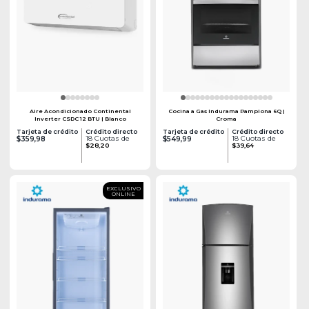
Aire Acondicionado Continental
Cocina a Gas Indurama Pamplona 6Q |
Inverter CSDC 12 BTU | Blanco
Croma
Tarjeta de crédito
Crédito directo
Tarjeta de crédito
Crédito directo
18 Cuotas de
18 Cuotas de
$359,98
$549,99
$28,20
$39,64
EXCLUSIVO
ONLINE