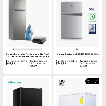
Combo Electrolux Refrigerador No Frost
Minibar Electrolux ERTM87G3HRS | 85 Lts
247 Lts + Sanduchera + Plancha Easyline
Tarjeta de crédito
Crédito directo
Tarjeta de crédito
Crédito directo
24 Cuotas de
24 Cuotas de
$619,99
$349,99
$35,98
$20,31
EXCLUSIVO
ONLINE