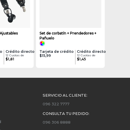
 Ajustables
Set de corbatín + Prendedores +
Pañuelo
to
Crédito directo
Tarjeta de crédito
Crédito directo
12 Cuotas de
$15,99
12 Cuotas de
$1,81
$1,45
SERVICIO AL CLIENTE:
096 322 7777
CONSULTA TU PEDIDO:
d
096 306 8888