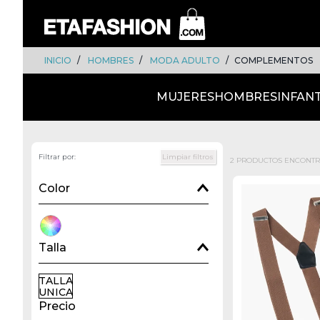
Skip
Skip
to
to
content
navigation
INICIO
HOMBRES
MODA ADULTO
COMPLEMENTOS
MUJERES
HOMBRES
INFANT
Filtrar por:
Limpiar filtros
2 PRODUCTOS ENCONT
Color
Talla
TALLA
UNICA
Precio