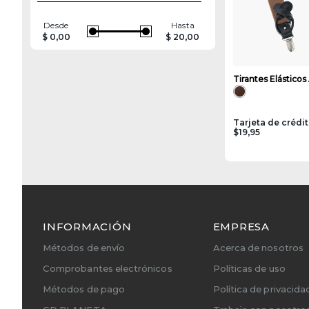
Desde
Hasta
$ 0,00
$ 20,00
Tirantes Elásticos
Tarjeta de crédi
$19,95
INFORMACIÓN
EMPRESA
Métodos de envío
Acerca de nosotros
Comprobantes electrónicos
Políticas de uso
Métodos de pago
Política de privacida