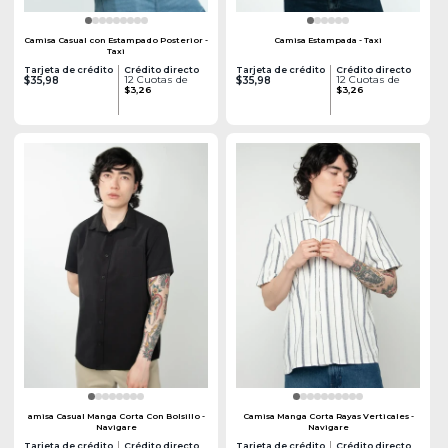
Camisa Casual con Estampado Posterior -
Camisa Estampada - Taxi
Taxi
Tarjeta de crédito
Crédito directo
Tarjeta de crédito
Crédito directo
12 Cuotas de
12 Cuotas de
$35,98
$35,98
$3,26
$3,26
amisa Casual Manga Corta Con Bolsillo -
Camisa Manga Corta Rayas Verticales -
Navigare
Navigare
Tarjeta de crédito
Crédito directo
Tarjeta de crédito
Crédito directo