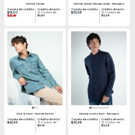
Camisa Tejida
Camisa Casual Manga Larga - Navigare
Tarjeta de crédito
Crédito directo
Tarjeta de crédito
Crédito directo
12 Cuotas de
12 Cuotas de
$18,00
$35,98
$35,98
$1,63
$3,26
Only & Sons - Camisa Denim
Camisa Cuello Mao - Navigare
Tarjeta de crédito
Crédito directo
Tarjeta de crédito
Crédito directo
12 Cuotas de
12 Cuotas de
$45,99
$35,98
$4,16
$3,26