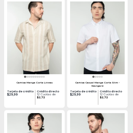
Camisa Manga Corta Líneas
Camisa Casual Manga Corta Slim -
Navigare
Tarjeta de crédito
Crédito directo
Tarjeta de crédito
Crédito directo
12 Cuotas de
12 Cuotas de
$29,99
$29,99
$2,72
$2,72