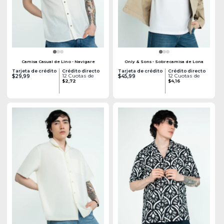
Camisa Casual de Lino - Navigare
Only & Sons - Sobrecamisa de Lona
Tarjeta de crédito
Crédito directo
Tarjeta de crédito
Crédito directo
12 Cuotas de
12 Cuotas de
$29,99
$45,99
$2,72
$4,16