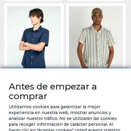
Antes de empezar a
Camisa Casual Manga Corta - Navigare
Camisa Manga Corta - Navigare
Tarjeta de crédito
Crédito directo
Tarjeta de crédito
Crédito directo
comprar
12 Cuotas de
12 Cuotas de
$18,00
$35,98
$29,99
$1,63
$3,26
Utilizamos cookies para garantizar la mejor
experiencia en nuestra web, mostrar anuncios y
analizar nuestro tráfico. No se utilizarán las cookies
para recoger información de carácter personal. Al
hacer clic en "Aceptar cookies" usted acepta nuestro