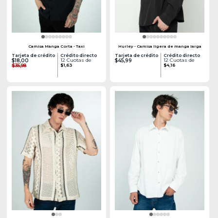
Camisa Manga Corta - Taxi
Hurley - Camisa ligera de manga larga
Tarjeta de crédito
Crédito directo
Tarjeta de crédito
Crédito directo
12 Cuotas de
12 Cuotas de
$18,00
$45,99
$35,98
$1,63
$4,16