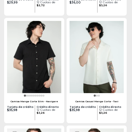
12 Cuotas de
12 Cuotas de
$29,99
$36,00
$2,72
$3,26
Camisa Manga Corta Slim - Navigare
Camisa Casual Manga Corta - Taxi
Tarjeta de crédito
Crédito directo
Tarjeta de crédito
Crédito directo
12 Cuotas de
12 Cuotas de
$35,98
$35,98
$3,26
$3,26