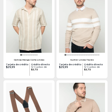
Camisa Manga Corta Líneas
Suéter Líneas Tejido
Tarjeta de crédito
Crédito directo
Tarjeta de crédito
Crédito directo
12 Cuotas de
12 Cuotas de
$29,99
$29,99
$2,72
$2,72