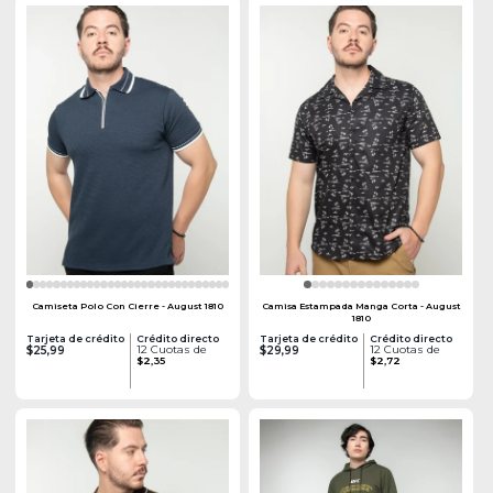
Camiseta Polo Con Cierre - August 1810
Camisa Estampada Manga Corta - August
1810
Tarjeta de crédito
Crédito directo
Tarjeta de crédito
Crédito directo
12 Cuotas de
12 Cuotas de
$25,99
$29,99
$2,35
$2,72