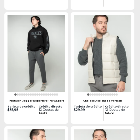
Pantalón Jogger Deportivo - NVGSport
Chaleco Acolchado Versátil
Tarjeta de crédito
Crédito directo
Tarjeta de crédito
Crédito directo
12 Cuotas de
12 Cuotas de
$35,98
$29,99
$3,26
$2,72