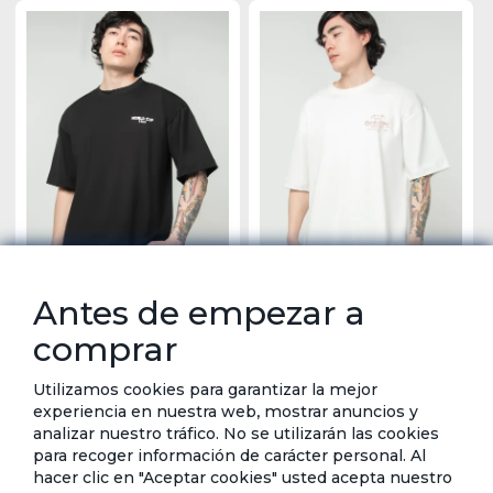
Antes de empezar a
Camiseta Estampado Urbano - Navigare
Camiseta estampada - Navigare
Tarjeta de crédito
Crédito directo
Tarjeta de crédito
Crédito directo
comprar
12 Cuotas de
12 Cuotas de
$25,99
$25,99
$2,35
$2,35
Utilizamos cookies para garantizar la mejor
experiencia en nuestra web, mostrar anuncios y
analizar nuestro tráfico. No se utilizarán las cookies
para recoger información de carácter personal. Al
hacer clic en "Aceptar cookies" usted acepta nuestro