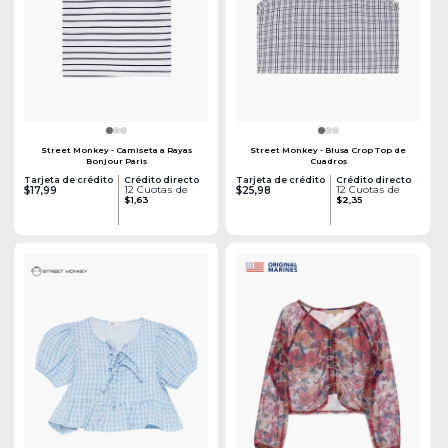
Street Monkey - Camiseta a Rayas
Street Monkey - Blusa Crop Top de
Bonjour Paris
Cuadros
Tarjeta de crédito
Crédito directo
Tarjeta de crédito
Crédito directo
12 Cuotas de
12 Cuotas de
$17,99
$25,98
$1,63
$2,35