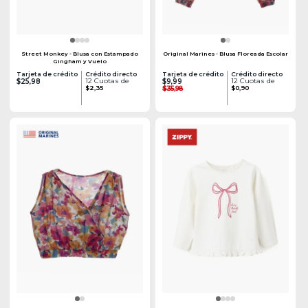
Street Monkey - Blusa con Estampado
Original Marines - Blusa Floreada Escolar
Gingham y Vuelo
Tarjeta de crédito
Crédito directo
Tarjeta de crédito
Crédito directo
12 Cuotas de
12 Cuotas de
$25,98
$9,99
$2,35
$35,98
$0,90