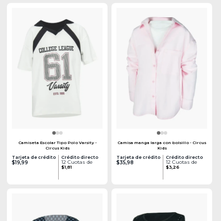
Camiseta Escolar Tipo Polo Varsity -
Camisa manga larga con bolsillo - Circus
Circus Kids
Kids
Tarjeta de crédito
Crédito directo
Tarjeta de crédito
Crédito directo
12 Cuotas de
12 Cuotas de
$19,99
$35,98
$1,81
$3,26