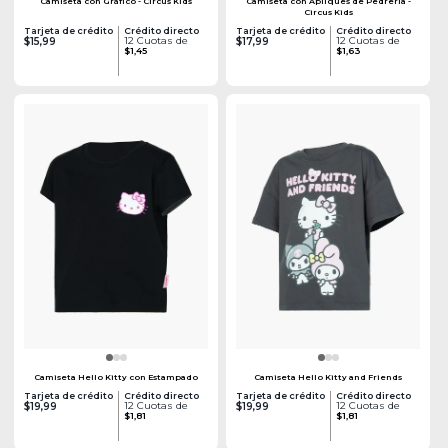
Camiseta con Gráfico - Circus Kids
Camiseta con Apliques de Pedrería -
Circus Kids
Tarjeta de crédito
Crédito directo
Tarjeta de crédito
Crédito directo
12 Cuotas de
12 Cuotas de
$15,99
$17,99
$1,45
$1,63
Camiseta Hello Kitty con Estampado
Camiseta Hello Kitty and Friends
Tarjeta de crédito
Crédito directo
Tarjeta de crédito
Crédito directo
12 Cuotas de
12 Cuotas de
$19,99
$19,99
$1,81
$1,81