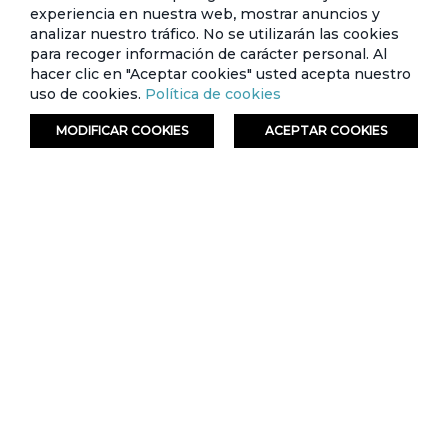
experiencia en nuestra web, mostrar anuncios y
analizar nuestro tráfico. No se utilizarán las cookies
para recoger información de carácter personal. Al
hacer clic en "Aceptar cookies" usted acepta nuestro
uso de cookies.
Política de cookies
MODIFICAR COOKIES
ACEPTAR COOKIES
ORDENAR
FILTRAR
Zippy - Camiseta Estampada Escolar
Zippy - Blusa Manga Corta Escolar
Tarjeta de crédito
Crédito directo
Tarjeta de crédito
Crédito directo
12 Cuotas de
12 Cuotas de
$3,99
$5,99
$15,99
$0,36
$19,99
$0,54