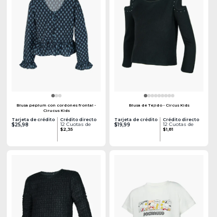
Blusa peplum con cordones frontal -
Blusa de Tejido - Circus Kids
Cirucus Kids
Tarjeta de crédito
Crédito directo
Tarjeta de crédito
Crédito directo
12 Cuotas de
12 Cuotas de
$25,98
$19,99
$2,35
$1,81