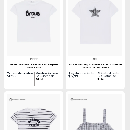
Street Monkey - Camiseta estampada
Street Monkey - Camiseta con Parche de
Brave Spirit
Estrella Animal Print
Tarjeta de crédito
Crédito directo
Tarjeta de crédito
Crédito directo
12 Cuotas de
12 Cuotas de
$17,99
$17,99
$1,63
$1,63