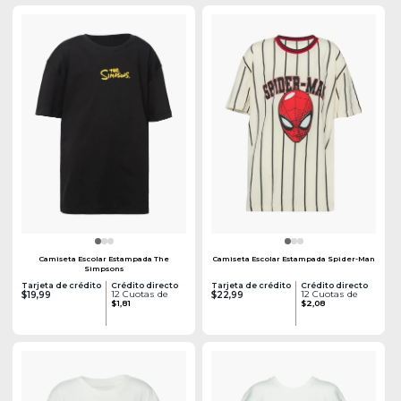
Camiseta Escolar Estampada The
Camiseta Escolar Estampada Spider-Man
Simpsons
Tarjeta de crédito
Crédito directo
Tarjeta de crédito
Crédito directo
12 Cuotas de
12 Cuotas de
$19,99
$22,99
$1,81
$2,08