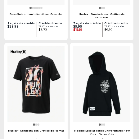
Buso Spiderman Infantil con Capucha
Hurley - Camiseta con Gráfico de
Palmeras
Tarjeta de crédito
Crédito directo
Tarjeta de crédito
Crédito directo
12 Cuotas de
12 Cuotas de
$29,99
$9,99
$2,72
$19,99
$0,90
Hurley - Camiseta con Gráfico de Flamas
Hoodie Escolar estilo universitario New
York - Circus Kids