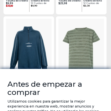
Tarjeta de crédito
Crédito directo
Tarjeta de crédito
Crédito directo
12 Cuotas de
12 Cuotas de
$9,99
$25,98
$19,99
$0,90
$2,35
Antes de empezar a
Buzo Escolar Cuello Alto con Cierre y
Camiseta Escolar con textura de franjas -
comprar
Contraste - Circus Kids
Circus Kids
Tarjeta de crédito
Crédito directo
Tarjeta de crédito
Crédito directo
12 Cuotas de
12 Cuotas de
$25,98
$12,98
$2,35
$1,18
Utilizamos cookies para garantizar la mejor
experiencia en nuestra web, mostrar anuncios y