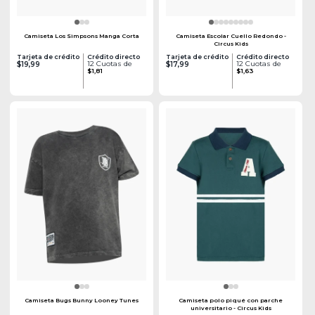
Camiseta Los Simpsons Manga Corta
Camiseta Escolar Cuello Redondo -
Circus Kids
Tarjeta de crédito
Crédito directo
Tarjeta de crédito
Crédito directo
12 Cuotas de
12 Cuotas de
$19,99
$17,99
$1,81
$1,63
Camiseta Bugs Bunny Looney Tunes
Camiseta polo piqué con parche
universitario - Circus Kids