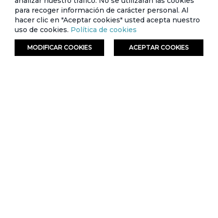
analizar nuestro tráfico. No se utilizarán las cookies
para recoger información de carácter personal. Al
hacer clic en "Aceptar cookies" usted acepta nuestro
uso de cookies.
Política de cookies
MODIFICAR COOKIES
ACEPTAR COOKIES
ORDENAR
FILTRAR
Sweater escolar con estampado
Hoodie Escolar con estampado Future -
Harajuku Tokyo - Circus Kids
Circus Kids
Tarjeta de crédito
Crédito directo
Tarjeta de crédito
Crédito directo
12 Cuotas de
12 Cuotas de
$25,98
$25,98
$2,35
$2,35