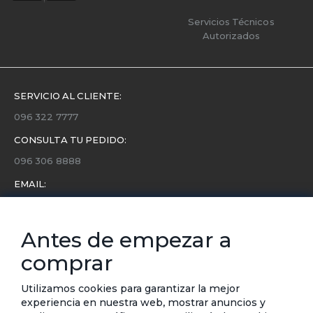
Servicios Técnicos
Autorizados
SERVICIO AL CLIENTE:
096 322 7777
CONSULTA TU PEDIDO:
096 306 8888
EMAIL:
servicio.cliente@etafashion.com
NEWSLETTER:
Antes de empezar a
Conoce toda la información sobre últimas colecciones,
comprar
eventos y ofertas.
Subscríbete a nuestro newsletter
Utilizamos cookies para garantizar la mejor
experiencia en nuestra web, mostrar anuncios y