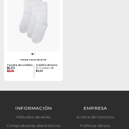
Media Llana Pack X3
Tarjeta de crédito
Crédito directo
12 Cuotas de
$5,93
$5,99
$0,54
INFORMACIÓN
EMPRESA
Métodos de envío
Acerca de nosotros
Comprobantes electrónicos
Políticas de uso