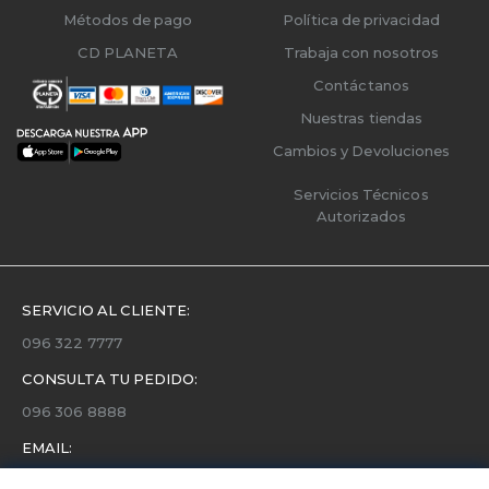
Métodos de pago
Política de privacidad
CD PLANETA
Trabaja con nosotros
Contáctanos
Nuestras tiendas
Cambios y Devoluciones
Servicios Técnicos
Autorizados
SERVICIO AL CLIENTE:
096 322 7777
CONSULTA TU PEDIDO:
096 306 8888
EMAIL:
servicio.cliente@etafashion.com