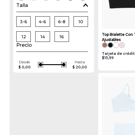
Talla
3-6
4-6
6-8
10
Top Bralette Con 
12
14
16
Ajustables
Precio
Tarjeta de crédi
$15,99
Desde
Hasta
$ 0,00
$ 20,00