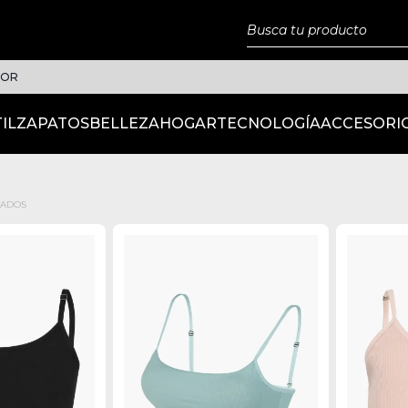
IOR
IL
ZAPATOS
BELLEZA
HOGAR
TECNOLOGÍA
ACCESORI
RADOS