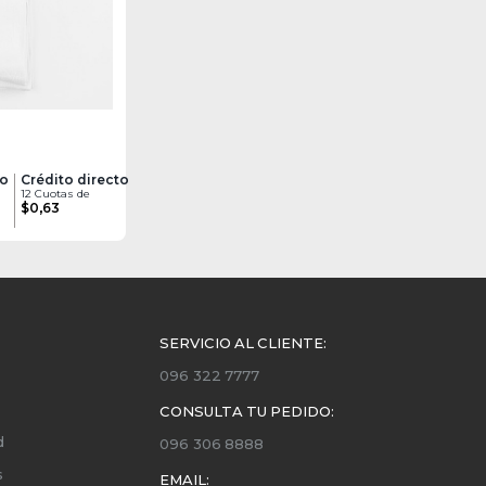
to
Crédito directo
12 Cuotas de
$0,63
SERVICIO AL CLIENTE:
096 322 7777
CONSULTA TU PEDIDO:
d
096 306 8888
s
EMAIL: