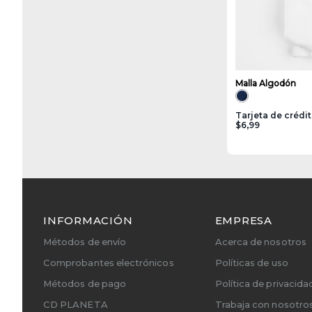
Malla Algodón
Tarjeta de crédi
$6,99
INFORMACIÓN
EMPRESA
Métodos de envío
Acerca de nosotros
Comprobantes electrónicos
Políticas de uso
Métodos de pago
Política de privacida
CD PLANETA
Trabaja con nosotro