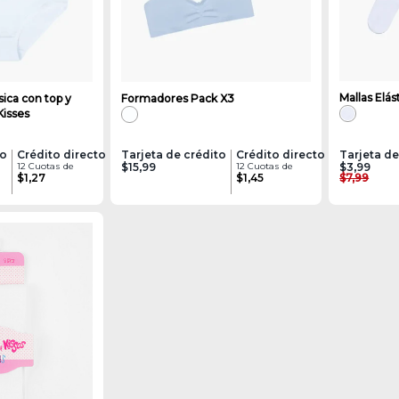
Mallas Elás
sica con top y
Formadores Pack X3
Kisses
to
Crédito directo
Tarjeta de crédito
Crédito directo
Tarjeta de
12 Cuotas de
$15,99
12 Cuotas de
$3,99
$1,27
$1,45
$7,99