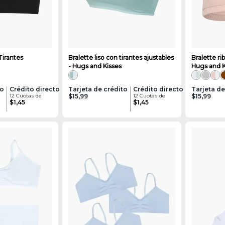
Tirantes
Bralette liso con tirantes ajustables
Bralette ri
- Hugs and Kisses
Hugs and K
to
Crédito directo
Tarjeta de crédito
Crédito directo
Tarjeta de
12 Cuotas de
$15,99
12 Cuotas de
$15,99
$1,45
$1,45