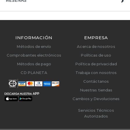
RESEÑAS
INFORMACIÓN
EMPRESA
Métodos de envío
Acerca de nosotros
Comprobantes electrónicos
Políticas de uso
Métodos de pago
Política de privacidad
CD PLANETA
Trabaja con nosotros
Contáctanos
Nuestras tiendas
Cambios y Devoluciones
Servicios Técnicos
Autorizados