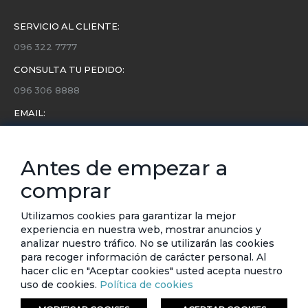
SERVICIO AL CLIENTE:
096 322 7777
CONSULTA TU PEDIDO:
096 306 8888
EMAIL:
servicio.cliente@etafashion.com
NEWSLETTER:
Antes de empezar a
Conoce toda la información sobre últimas colecciones,
comprar
eventos y ofertas.
Subscríbete a nuestro newsletter
Utilizamos cookies para garantizar la mejor
experiencia en nuestra web, mostrar anuncios y
SUSCRIBIRSE
analizar nuestro tráfico. No se utilizarán las cookies
para recoger información de carácter personal. Al
hacer clic en "Aceptar cookies" usted acepta nuestro
uso de cookies.
Política de cookies