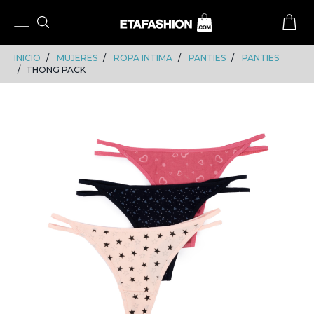
Skip
Skip
to
to
content
navigation
INICIO
MUJERES
ROPA INTIMA
PANTIES
PANTIES
THONG PACK