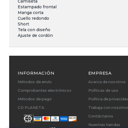
Camiseta
Estampado frontal
Manga corta
Cuello redondo
Short
Tela con diseño
Ajuste de cordón
INFORMACIÓN
EMPRESA
Métodos de envío
Acerca de nosotros
Comprobantes electrónicos
Políticas de uso
Métodos de pago
Política de privacida
CD PLANETA
Trabaja con nosotro
Contáctanos
Nuestras tiendas