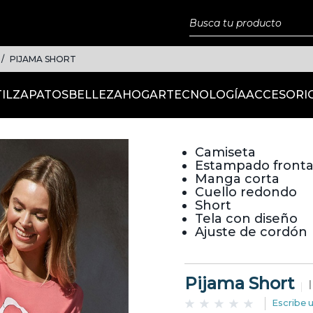
PIJAMA SHORT
IL
ZAPATOS
BELLEZA
HOGAR
TECNOLOGÍA
ACCESORI
Camiseta
Estampado fronta
Manga corta
Cuello redondo
Short
Tela con diseño
Ajuste de cordón
Pijama Short
Escribe 