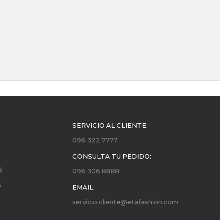
SERVICIO AL CLIENTE:
096 322 7777
CONSULTA TU PEDIDO:
d
096 306 8888
s
EMAIL:
servicio.cliente@etafashion.com