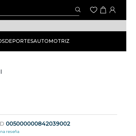
OS
DEPORTES
AUTOMOTRIZ
l
ID
005000000842039002
una reseña