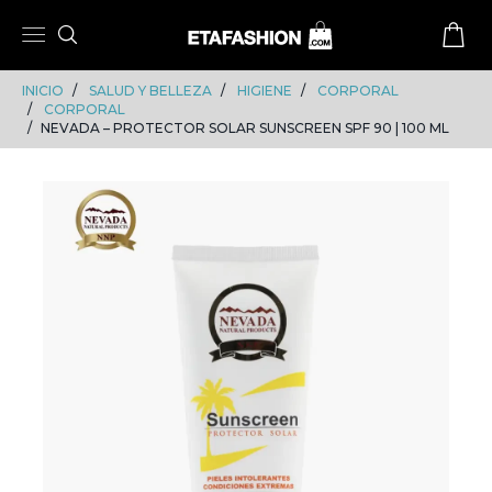
Skip
Skip
to
to
content
navigation
INICIO
SALUD Y BELLEZA
HIGIENE
CORPORAL
CORPORAL
NEVADA – PROTECTOR SOLAR SUNSCREEN SPF 90 | 100 ML