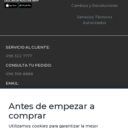
Cambios y Devoluciones
Servicios Técnicos
Autorizados
SERVICIO AL CLIENTE:
096 322 7777
CONSULTA TU PEDIDO:
096 306 8888
EMAIL:
servicio.cliente@etafashion.com
NEWSLETTER:
Antes de empezar a
Conoce toda la información sobre últimas colecciones,
comprar
eventos y ofertas.
Subscríbete a nuestro newsletter
Utilizamos cookies para garantizar la mejor