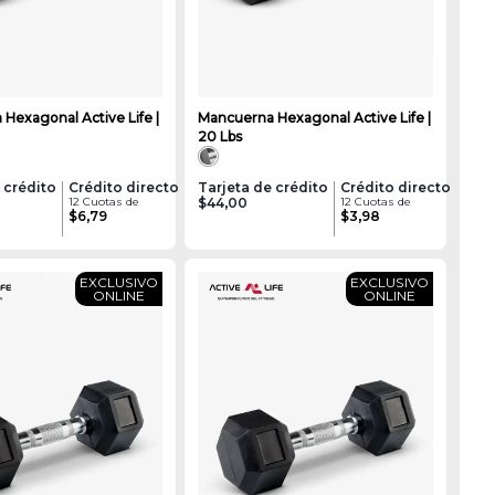
Hexagonal Active Life |
Mancuerna Hexagonal Active Life |
20 Lbs
 crédito
Crédito directo
Tarjeta de crédito
Crédito directo
12 Cuotas de
$44,00
12 Cuotas de
$6,79
$3,98
EXCLUSIVO
EXCLUSIVO
ONLINE
ONLINE