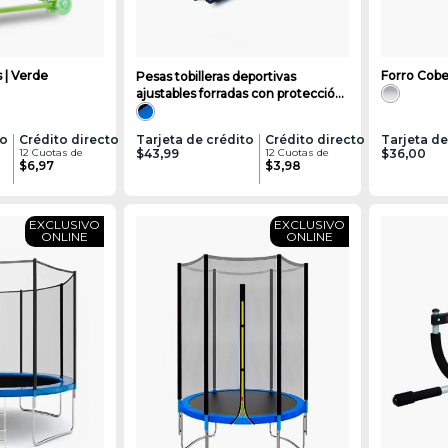
Forro Cob
 | Verde
Pesas tobilleras deportivas
ajustables forradas con protección
2 kg
to
Crédito directo
Tarjeta de crédito
Crédito directo
Tarjeta de
12 Cuotas de
$43,99
12 Cuotas de
$36,00
$6,97
$3,98
EXCLUSIVO
EXCLUSIVO
ONLINE
ONLINE