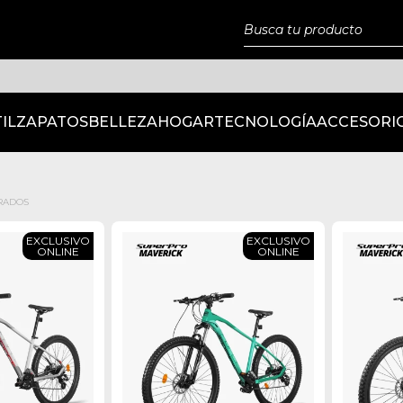
IL
ZAPATOS
BELLEZA
HOGAR
TECNOLOGÍA
ACCESORI
RADOS
EXCLUSIVO
EXCLUSIVO
ONLINE
ONLINE