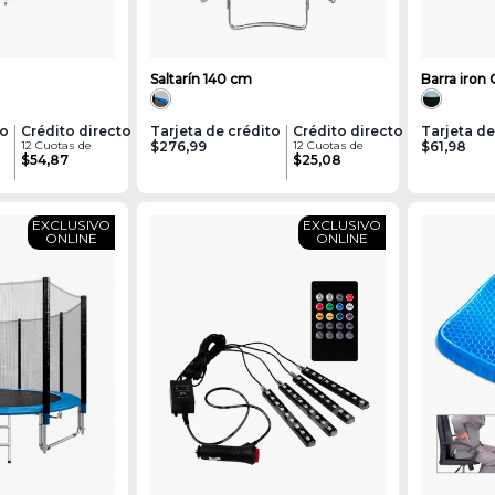
Saltarín 140 cm
Barra iron
to
Crédito directo
Tarjeta de crédito
Crédito directo
Tarjeta de
12 Cuotas de
$276,99
12 Cuotas de
$61,98
$54,87
$25,08
EXCLUSIVO
EXCLUSIVO
ONLINE
ONLINE