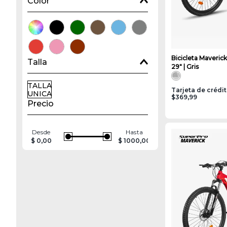
Color
Bicicleta Maverick
Talla
29" | Gris
TALLA
Tarjeta de crédi
UNICA
$369,99
Precio
Desde
Hasta
$ 0,00
$ 1000,00