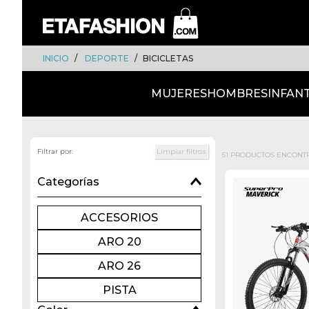
Skip
Skip
to
to
content
navigation
INICIO
DEPORTE
BICICLETAS
MUJERES
HOMBRES
INFANT
Filtrar por:
Limpiar filtros
51 PRODUCTOS ENCONT
Categorías
ACCESORIOS
ARO 20
ARO 26
PISTA