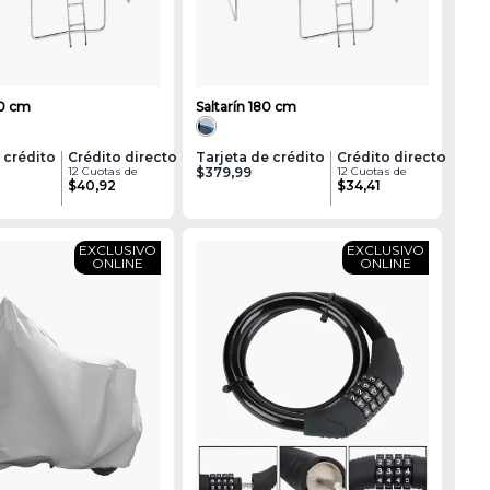
50 cm
Saltarín 180 cm
 crédito
Crédito directo
Tarjeta de crédito
Crédito directo
12 Cuotas de
$379,99
12 Cuotas de
$40,92
$34,41
EXCLUSIVO
EXCLUSIVO
ONLINE
ONLINE