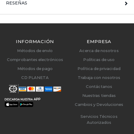
RESEÑAS
INFORMACIÓN
EMPRESA
Métodos de envío
Acerca de nosotros
Comprobantes electrónicos
Políticas de uso
Métodos de pago
Política de privacidad
CD PLANETA
Trabaja con nosotros
Contáctanos
Nuestras tiendas
Cambios y Devoluciones
Servicios Técnicos
Autorizados