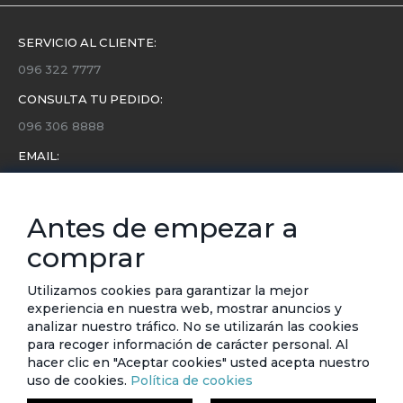
SERVICIO AL CLIENTE:
096 322 7777
CONSULTA TU PEDIDO:
096 306 8888
EMAIL:
servicio.cliente@etafashion.com
NEWSLETTER:
Antes de empezar a
Conoce toda la información sobre últimas colecciones,
comprar
eventos y ofertas.
Subscríbete a nuestro newsletter
Utilizamos cookies para garantizar la mejor
experiencia en nuestra web, mostrar anuncios y
SUSCRIBIRSE
analizar nuestro tráfico. No se utilizarán las cookies
para recoger información de carácter personal. Al
hacer clic en "Aceptar cookies" usted acepta nuestro
uso de cookies.
Política de cookies