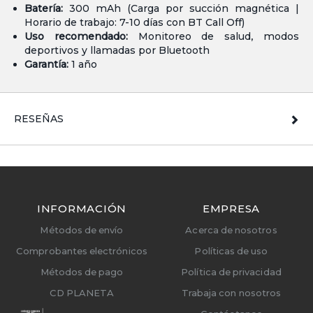
Batería:
300 mAh (Carga por succión magnética |
Horario de trabajo: 7-10 días con BT Call Off)
Uso recomendado:
Monitoreo de salud, modos
deportivos y llamadas por Bluetooth
Garantía:
1 año
RESEÑAS
INFORMACIÓN
EMPRESA
Métodos de envío
Acerca de nosotros
Comprobantes electrónicos
Políticas de uso
Métodos de pago
Política de privacidad
CD PLANETA
Trabaja con nosotros