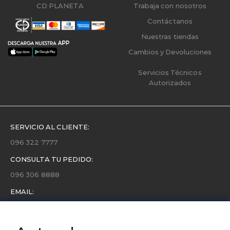
CD PLANETA
Trabaja con nosotros
Contáctanos
Nuestras tiendas
Cambios y Devoluciones
Servicios Técnicos
Autorizados
SERVICIO AL CLIENTE:
096 322 7777
CONSULTA TU PEDIDO:
096 306 8888
EMAIL:
servicio.cliente@etafashion.com
NEWSLETTER: