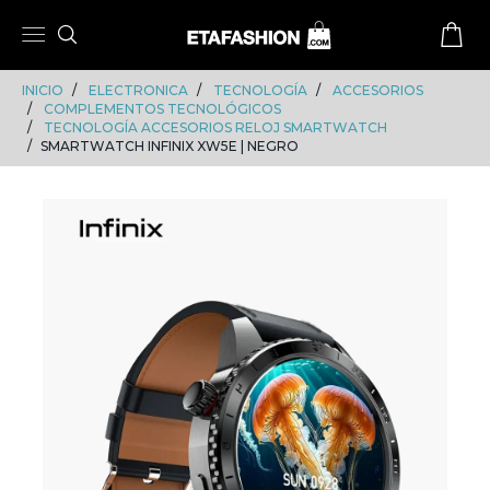
Skip
Skip
to
to
content
navigation
INICIO
ELECTRONICA
TECNOLOGÍA
ACCESORIOS
COMPLEMENTOS TECNOLÓGICOS
TECNOLOGÍA ACCESORIOS RELOJ SMARTWATCH
SMARTWATCH INFINIX XW5E | NEGRO