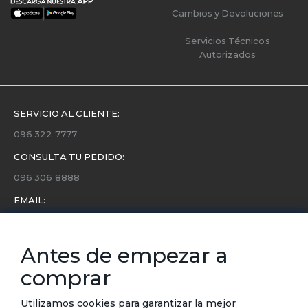
Cambios y Devoluciones
Servicios Técnicos
Autorizados
SERVICIO AL CLIENTE:
096 322 7777
CONSULTA TU PEDIDO:
096 306 8888
EMAIL:
servicio.cliente@etafashion.com
NEWSLETTER:
Antes de empezar a
Conoce toda la información sobre últimas colecciones,
comprar
eventos y ofertas.
Subscríbete a nuestro newsletter
Utilizamos cookies para garantizar la mejor