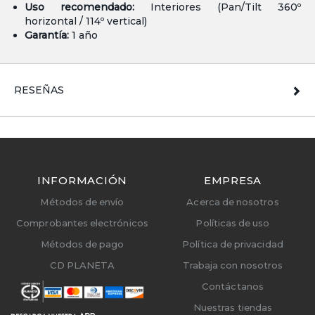
Uso recomendado:
Interiores (Pan/Tilt 360º
horizontal / 114º vertical)
Garantía:
1 año
RESEÑAS
INFORMACIÓN
EMPRESA
Métodos de envío
Acerca de nosotros
Comprobantes electrónicos
Políticas de uso
Métodos de pago
Política de privacidad
CD PLANETA
Trabaja con nosotros
Contáctanos
Nuestras tiendas