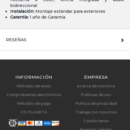
bidireccional
Instalación:
Montaje estándar para exteriores
Garantía:
1 año de Garantía
RESEÑAS
INFORMACIÓN
EMPRESA
Métodos de envío
Acerca de nosotros
Comprobantes electrónicos
Políticas de uso
Métodos de pago
Política de privacidad
CD PLANETA
Trabaja con nosotros
Contáctanos
Nuestras tiendas