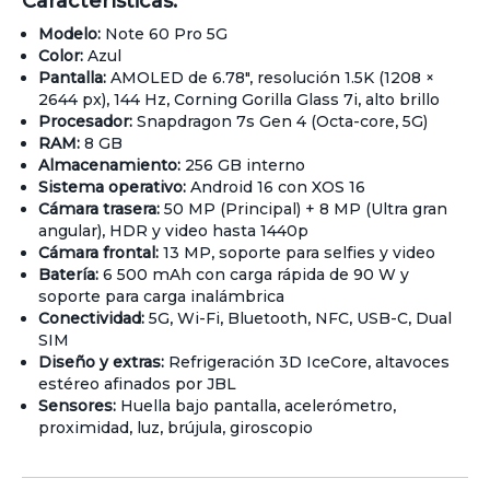
Características:
Modelo:
Note 60 Pro 5G
Color:
Azul
Pantalla:
AMOLED de 6.78″, resolución 1.5K (1208 ×
2644 px), 144 Hz, Corning Gorilla Glass 7i, alto brillo
Procesador:
Snapdragon 7s Gen 4 (Octa-core, 5G)
RAM:
8 GB
Almacenamiento:
256 GB interno
Sistema operativo:
Android 16 con XOS 16
Cámara trasera:
50 MP (Principal) + 8 MP (Ultra gran
angular), HDR y video hasta 1440p
Cámara frontal:
13 MP, soporte para selfies y video
Batería:
6 500 mAh con carga rápida de 90 W y
soporte para carga inalámbrica
Conectividad:
5G, Wi-Fi, Bluetooth, NFC, USB-C, Dual
SIM
Diseño y extras:
Refrigeración 3D IceCore, altavoces
estéreo afinados por JBL
Sensores:
Huella bajo pantalla, acelerómetro,
proximidad, luz, brújula, giroscopio