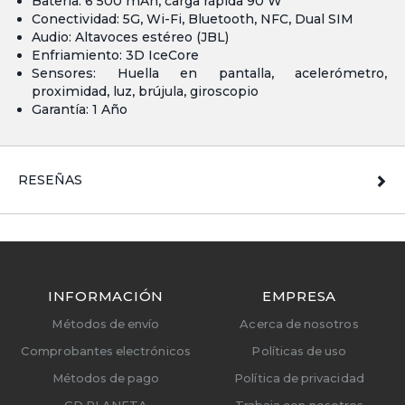
Batería: 6 500 mAh, carga rápida 90 W
Conectividad: 5G, Wi-Fi, Bluetooth, NFC, Dual SIM
Audio: Altavoces estéreo (JBL)
Enfriamiento: 3D IceCore
Sensores: Huella en pantalla, acelerómetro,
proximidad, luz, brújula, giroscopio
Garantía: 1 Año
RESEÑAS
INFORMACIÓN
EMPRESA
Métodos de envío
Acerca de nosotros
Comprobantes electrónicos
Políticas de uso
Métodos de pago
Política de privacidad
CD PLANETA
Trabaja con nosotros