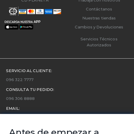
Contáctanos
Nuestras tiendas
Cambios y Devoluciones
Servicios Técnicos
Autorizados
SERVICIO AL CLIENTE:
096 322 7777
CONSULTA TU PEDIDO:
096 306 8888
EMAIL:
servicio.cliente@etafashion.com
NEWSLETTER:
Antes de empezar a