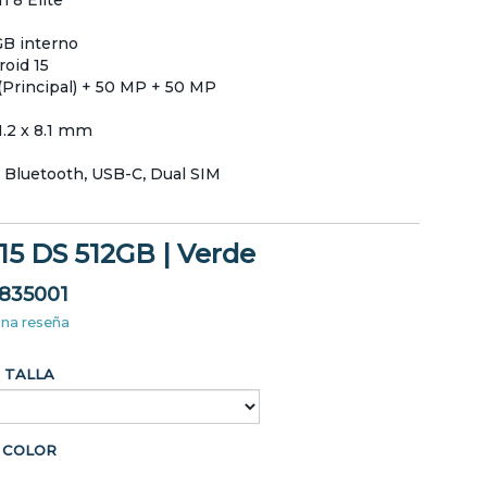
 8 Elite
GB interno
oid 15
Principal) + 50 MP + 50 MP
1.2 x 8.1 mm
, Bluetooth, USB-C, Dual SIM
 15 DS 512GB | Verde
835001
una reseña
TALLA
COLOR