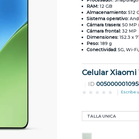
Procesador:
Snapdragon
RAM:
12 GB
Almacenamiento:
512 
Sistema operativo:
Andr
Cámara trasera:
50 MP (
Cámara frontal:
32 MP
Dimensiones:
152.3 x 7
Peso:
189 g
Conectividad:
5G, Wi-Fi
Celular Xiaomi
ID
005000001095
Escribe 