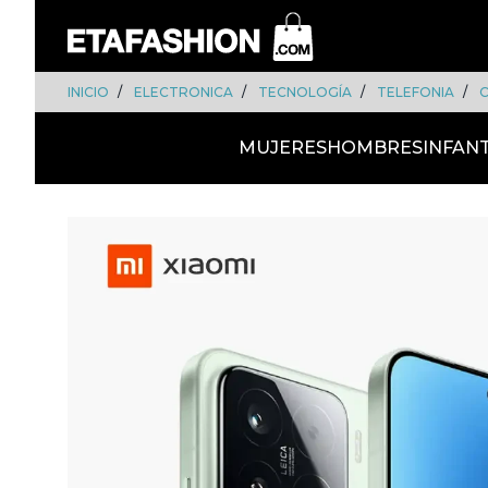
Skip
Skip
to
to
content
navigation
INICIO
ELECTRONICA
TECNOLOGÍA
TELEFONIA
MUJERES
HOMBRES
INFANT