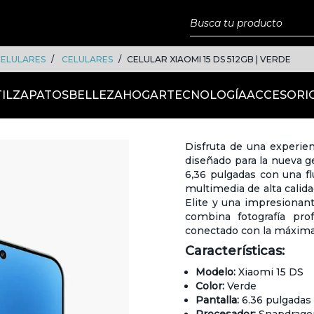
CELULARES
CELULARES
CELULAR XIAOMI 15 DS 512GB | VERDE
IL
ZAPATOS
BELLEZA
HOGAR
TECNOLOGÍA
ACCESORI
Disfruta de una experie
diseñado para la nueva g
6,36 pulgadas con una f
multimedia de alta calid
Elite y una impresionant
combina fotografía pro
conectado con la máxima
Características:
Modelo:
Xiaomi 15 DS
Color:
Verde
Pantalla:
6.36 pulgadas