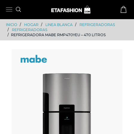
Skip
Skip
to
to
content
navigation
INICIO
HOGAR
LINEA BLANCA
REFRIGERADORAS
REFRIGERADORAS
REFRIGERADORA MABE RMP470YEU – 470 LITROS