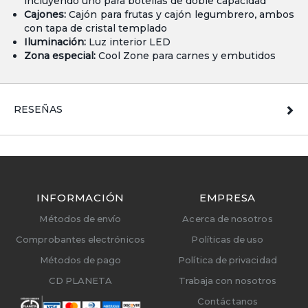
incluyendo uno para botellas de doble capacidad
Cajones:
Cajón para frutas y cajón legumbrero, ambos
con tapa de cristal templado
Iluminación:
Luz interior LED
Zona especial:
Cool Zone para carnes y embutidos
RESEÑAS
INFORMACIÓN
EMPRESA
Métodos de envío
Acerca de nosotros
Comprobantes electrónicos
Políticas de uso
Métodos de pago
Política de privacidad
CD PLANETA
Trabaja con nosotros
Contáctanos