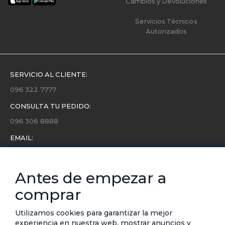
Cambios y Devoluciones
Servicios Técnicos
Autorizados
SERVICIO AL CLIENTE:
096 322 7777
CONSULTA TU PEDIDO:
096 306 8888
EMAIL:
servicio.cliente@etafashion.com
NEWSLETTER:
Antes de empezar a
Conoce toda la información sobre últimas colecciones,
comprar
eventos y ofertas.
Subscríbete a nuestro newsletter
Utilizamos cookies para garantizar la mejor
experiencia en nuestra web, mostrar anuncios y