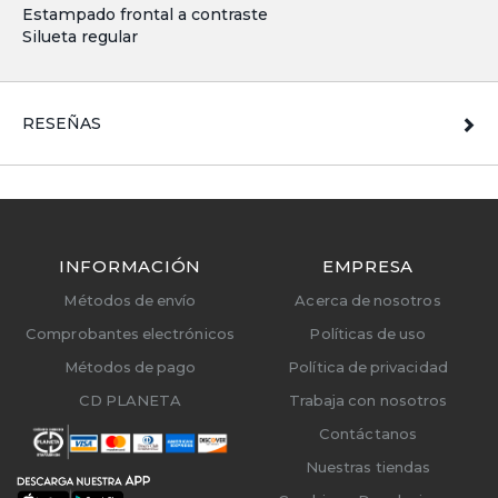
Estampado frontal a contraste
Silueta regular
RESEÑAS
INFORMACIÓN
EMPRESA
Métodos de envío
Acerca de nosotros
Comprobantes electrónicos
Políticas de uso
Métodos de pago
Política de privacidad
CD PLANETA
Trabaja con nosotros
Contáctanos
Nuestras tiendas