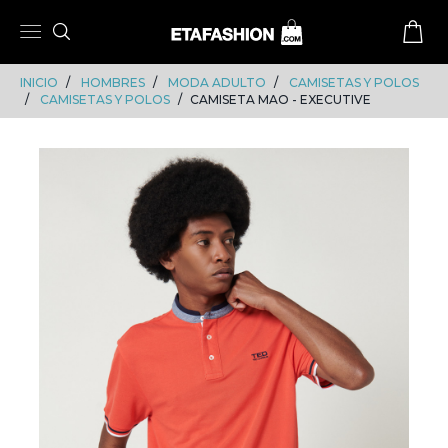
Skip
Skip
to
to
content
navigation
INICIO
HOMBRES
MODA ADULTO
CAMISETAS Y POLOS
CAMISETAS Y POLOS
CAMISETA MAO - EXECUTIVE