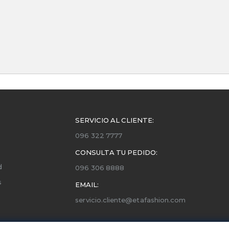
SERVICIO AL CLIENTE:
096 322 7777
CONSULTA TU PEDIDO:
d
096 306 8888
s
EMAIL:
servicio.cliente@etafashion.com
ones