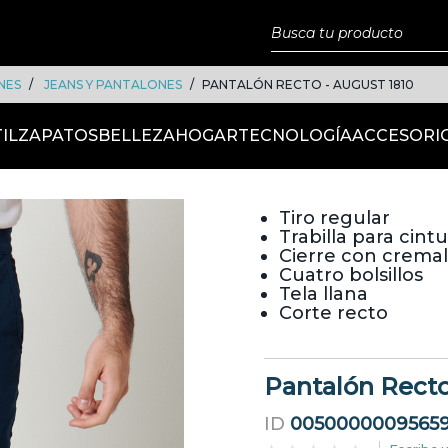
NES
JEANS Y PANTALONES
PANTALÓN RECTO - AUGUST 1810
IL
ZAPATOS
BELLEZA
HOGAR
TECNOLOGÍA
ACCESORI
Tiro regular
Trabilla para cint
Cierre con cremal
Cuatro bolsillos
Tela llana
Corte recto
Pantalón Recto
ID
0050000009565