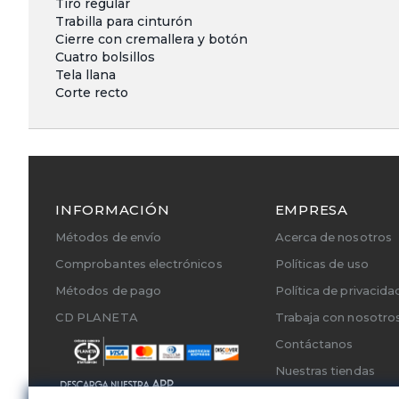
Tiro regular
Trabilla para cinturón
Cierre con cremallera y botón
Cuatro bolsillos
Tela llana
Corte recto
INFORMACIÓN
EMPRESA
Métodos de envío
Acerca de nosotros
Comprobantes electrónicos
Políticas de uso
Métodos de pago
Política de privacida
CD PLANETA
Trabaja con nosotro
Contáctanos
Nuestras tiendas
Cambios y Devoluci