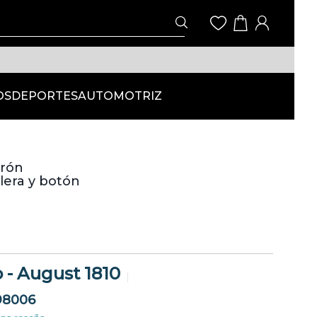
OS
DEPORTES
AUTOMOTRIZ
urón
lera y botón
 - August 1810
98006