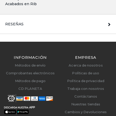
Acabados en Rib
RESEÑAS
INFORMACIÓN
EMPRESA
Métodos de envío
Acerca de nosotros
Comprobantes electrónicos
Políticas de uso
Métodos de pago
Política de privacidad
CD PLANETA
Trabaja con nosotros
Contáctanos
Nuestras tiendas
Cambios y Devoluciones