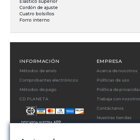
Elástico superior
Cordón de ajuste
Cuatro bolsillos
Forro interno
INFORMACIÓN
EMPRESA
Métodos de envío
Acerca de nosotros
Comprobantes electrónicos
Políticas de uso
Métodos de pago
Política de privacida
CD PLANETA
Trabaja con nosotro
Contáctanos
Nuestras tiendas
Cambios y Devoluci
Servicios Técnicos A