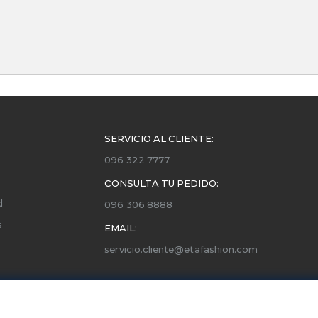
SERVICIO AL CLIENTE:
096 322 7777
CONSULTA TU PEDIDO:
d
096 306 8888
s
EMAIL:
servicio.cliente@etafashion.com
ones
utorizados