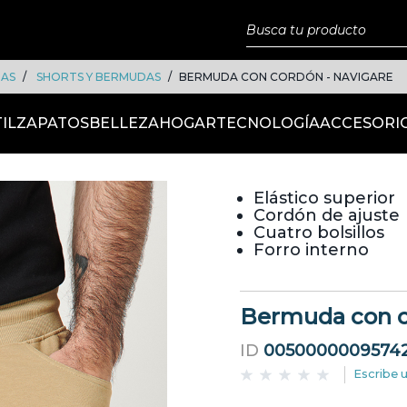
DAS
SHORTS Y BERMUDAS
BERMUDA CON CORDÓN - NAVIGARE
IL
ZAPATOS
BELLEZA
HOGAR
TECNOLOGÍA
ACCESORI
Elástico superior
Cordón de ajuste
Cuatro bolsillos
Forro interno
Bermuda con c
ID
0050000009574
Escribe 