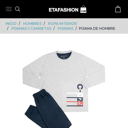
Skip
Skip
to
to
content
navigation
INICIO
HOMBRES
ROPA INTERIOR
PIJAMAS Y CAMISETAS
PIJAMAS
PIJAMA DE HOMBRE