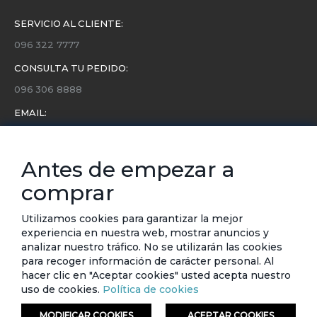
SERVICIO AL CLIENTE:
096 322 7777
CONSULTA TU PEDIDO:
096 306 8888
EMAIL:
servicio.cliente@etafashion.com
NEWSLETTER:
Antes de empezar a
Conoce toda la información sobre últimas colecciones,
comprar
eventos y ofertas.
Subscríbete a nuestro newsletter
Utilizamos cookies para garantizar la mejor
experiencia en nuestra web, mostrar anuncios y
analizar nuestro tráfico. No se utilizarán las cookies
SUSCRIBIRSE
para recoger información de carácter personal. Al
hacer clic en "Aceptar cookies" usted acepta nuestro
uso de cookies.
Política de cookies
MODIFICAR COOKIES
ACEPTAR COOKIES