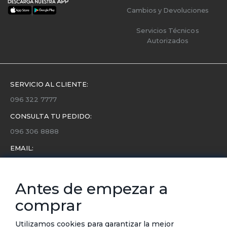
Cambios y Devoluciones
Servicios Técnicos
Autorizados
SERVICIO AL CLIENTE:
096 322 7777
CONSULTA TU PEDIDO:
096 306 8888
EMAIL:
servicio.cliente@etafashion.com
NEWSLETTER:
Antes de empezar a
Conoce toda la información sobre últimas colecciones,
comprar
eventos y ofertas.
Subscríbete a nuestro newsletter
Utilizamos cookies para garantizar la mejor