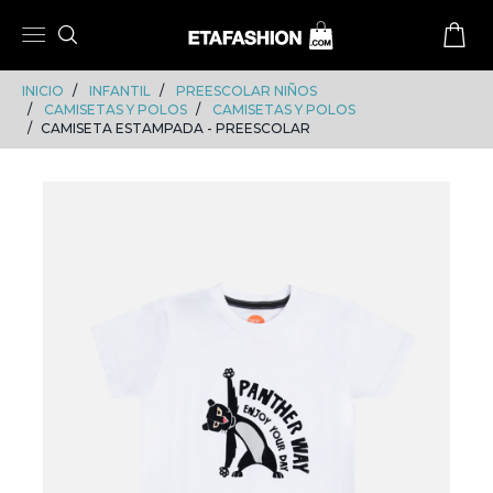
Skip
Skip
to
to
content
navigation
INICIO
INFANTIL
PREESCOLAR NIÑOS
CAMISETAS Y POLOS
CAMISETAS Y POLOS
CAMISETA ESTAMPADA - PREESCOLAR