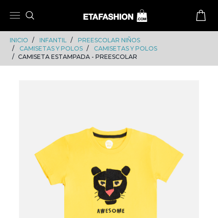
Skip
Skip
to
to
content
navigation
INICIO
INFANTIL
PREESCOLAR NIÑOS
CAMISETAS Y POLOS
CAMISETAS Y POLOS
CAMISETA ESTAMPADA - PREESCOLAR