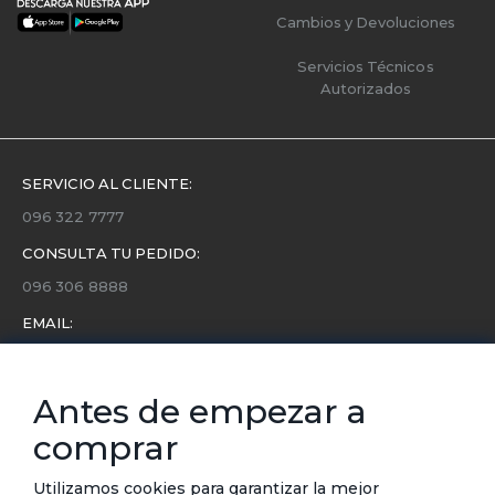
Cambios y Devoluciones
Servicios Técnicos
Autorizados
SERVICIO AL CLIENTE:
096 322 7777
CONSULTA TU PEDIDO:
096 306 8888
EMAIL:
servicio.cliente@etafashion.com
NEWSLETTER:
Antes de empezar a
Conoce toda la información sobre últimas colecciones,
comprar
eventos y ofertas.
Subscríbete a nuestro newsletter
Utilizamos cookies para garantizar la mejor